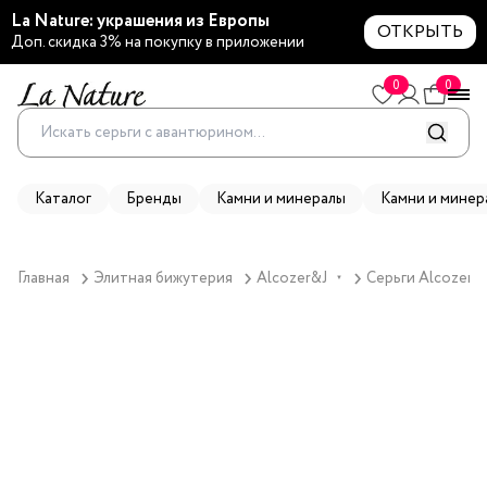
La Nature: украшения из Европы
ОТКРЫТЬ
Доп. скидка 3% на покупку в приложении
0
0
Каталог
Бренды
Камни и минералы
Камни и минер
Главная
Элитная бижутерия
Alcozer&J
Серьги Alcozer&
▼