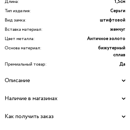
Длина:
1,5см
Тип изделия:
Серьги
Вид замка:
штифтовой
Вставка материал:
жемчуг
Цвет металла:
Античное золото
Основа материал:
бижутерный
сплав
Премиальный товар:
Да
Описание
Изготовлено с применением культивированного
Наличие в магазинах
органического жемчуга
Бутик "La Nature" в ТЦ "Сокольники", Москва
Как получить заказ
Бутик "La Nature" в ТРК "Красный кит", Мытищи