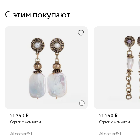
Забрать бесплатно в бутике
С этим покупают
Курьером за 1-2 дня
В пункт выдачи заказов Boxberry
Транспортной компанией по России
Подробнее о сроках доставки
21 290 ₽
21 290 ₽
Серьги с жемчугом
Серьги с жемчугом
Alcozer&J
Alcozer&J