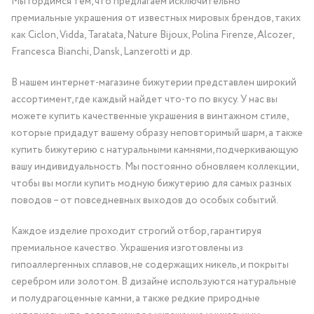
Мы гордимся тем, что предлагаем исключительно
премиальные украшения от известных мировых брендов, таких
как Ciclon, Vidda, Taratata, Nature Bijoux, Polina Firenze, Alcozer,
Francesca Bianchi, Dansk, Lanzerotti и др.
В нашем интернет-магазине бижутерии представлен широкий
ассортимент, где каждый найдет что-то по вкусу. У нас вы
можете купить качественные украшения в винтажном стиле,
которые придадут вашему образу неповторимый шарм, а также
купить бижутерию с натуральными камнями, подчеркивающую
вашу индивидуальность. Мы постоянно обновляем коллекции,
чтобы вы могли купить модную бижутерию для самых разных
поводов – от повседневных выходов до особых событий.
Каждое изделие проходит строгий отбор, гарантируя
премиальное качество. Украшения изготовлены из
гипоаллергенных сплавов, не содержащих никель, и покрыты
серебром или золотом. В дизайне используются натуральные
и полудрагоценные камни, а также редкие природные