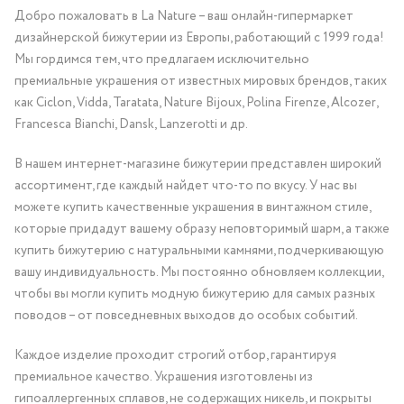
Добро пожаловать в La Nature – ваш онлайн-гипермаркет
дизайнерской бижутерии из Европы, работающий с 1999 года!
Мы гордимся тем, что предлагаем исключительно
премиальные украшения от известных мировых брендов, таких
как Ciclon, Vidda, Taratata, Nature Bijoux, Polina Firenze, Alcozer,
Francesca Bianchi, Dansk, Lanzerotti и др.
В нашем интернет-магазине бижутерии представлен широкий
ассортимент, где каждый найдет что-то по вкусу. У нас вы
можете купить качественные украшения в винтажном стиле,
которые придадут вашему образу неповторимый шарм, а также
купить бижутерию с натуральными камнями, подчеркивающую
вашу индивидуальность. Мы постоянно обновляем коллекции,
чтобы вы могли купить модную бижутерию для самых разных
поводов – от повседневных выходов до особых событий.
Каждое изделие проходит строгий отбор, гарантируя
премиальное качество. Украшения изготовлены из
гипоаллергенных сплавов, не содержащих никель, и покрыты