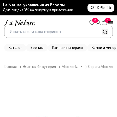
La Nature: украшения из Европы
ОТКРЫТЬ
Доп. скидка 3% на покупку в приложении
0
0
Каталог
Бренды
Камни и минералы
Камни и минер
Главная
Элитная бижутерия
Alcozer&J
Серьги Alcozer&
▼