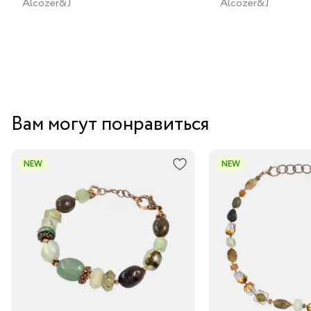
Alcozer&J
Alcozer&J
Вам могут понравиться
NEW
NEW