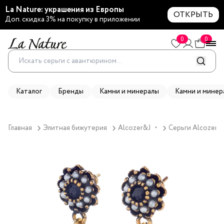
La Nature: украшения из Европы
ОТКРЫТЬ
Доп. скидка 3% на покупку в приложении
0
0
Каталог
Бренды
Камни и минералы
Камни и минер
Главная
Элитная бижутерия
Alcozer&J
Серьги Alcozer&
▼