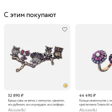
Забрать бесплатно в бутике
С этим покупают
Курьером за 1-2 дня
В пункт выдачи заказов Boxberry
Транспортной компанией по России
Подробнее о сроках доставки
52 890 ₽
44 490 ₽
Брошь совы на ветке, с жемчугом, гранатом,
Кольцо незамкнутое, с ж
иск.рубином, иск.изумрудом, иск.сапфиром
кристаллами Swarovski 
и кристаллами Swarovski
Alcozer&J
Alcozer&J