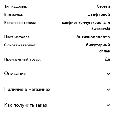
Тип изделия:
Серьги
Вид замка:
штифтовой
Вставка материал:
сапфир/жемчуг/кристалл
Swarovski
Цвет металла:
Античное золото
Основа материал:
бижутерный
сплав
Премиальный товар:
Да
Описание
Изготовлено с применением культивированного
Наличие в магазинах
органического жемчуга
Бутик "La Nature" в ТРК "Щука", Москва
Как получить заказ