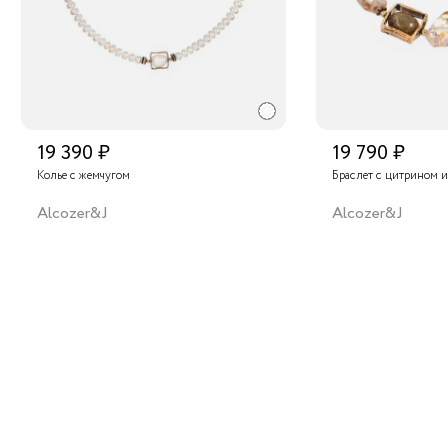
19 390 ₽
19 790 ₽
Колье с жемчугом
Браслет с цитрином 
Alcozer&J
Alcozer&J