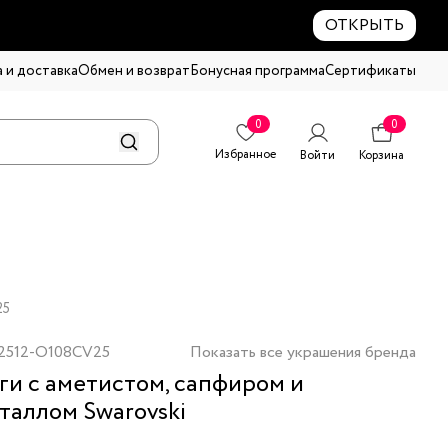
ОТКРЫТЬ
 и доставка
Обмен и возврат
Бонусная программа
Сертификаты
0
0
Избранное
Войти
Корзина
25
2512-O108CV25
Показать все украшения бренда
ги с аметистом, сапфиром и
таллом Swarovski