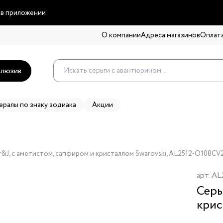
 в приложении
О компании
Адреса магазинов
Оплата
люзив
ералы по знаку зодиака
Акции
r&J, с аметистом, сапфиром и кристаллом Swarovski, AL2512-O108CV
арт.
AL
Серь
крис