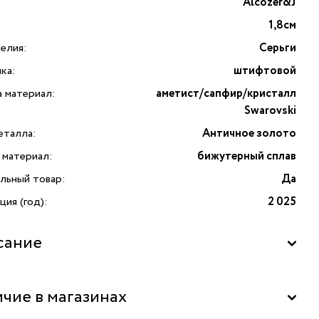
Alcozer&J
1,8см
елия:
Серьги
ка:
штифтовой
а материал:
аметист/сапфир/кристалл
Swarovski
еталла:
Античное золото
 материал:
бижутерный сплав
льный товар:
Да
ия (год):
2 025
сание
итесь в атмосферу роскоши и изысканности с серьгами
чие в магазинах
ьянского бренда Alcozer&J. Эта пара — воплощение
ности и утончённого вкуса, созданная для тех, кто ценит