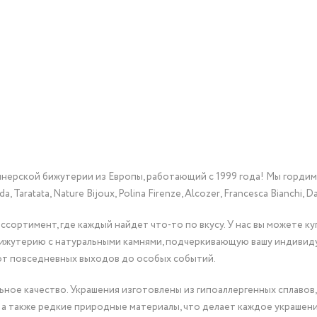
йнерской бижутерии из Европы, работающий с 1999 года! Мы горди
Taratata, Nature Bijoux, Polina Firenze, Alcozer, Francesca Bianchi, Da
сортимент, где каждый найдет что-то по вкусу. У нас вы можете к
бижутерию с натуральными камнями, подчеркивающую вашу индивид
от повседневных выходов до особых событий.
ное качество. Украшения изготовлены из гипоаллергенных сплавов,
 а также редкие природные материалы, что делает каждое украшен