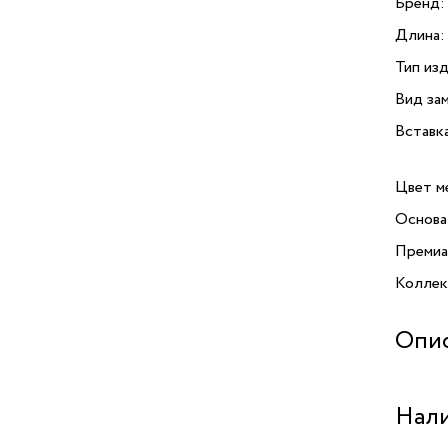
Бренд:
Длина:
Тип изд
Вид зам
Вставк
Цвет м
Основа
Премиа
Коллекц
Опи
Погруз
Нали
от итал
элегант