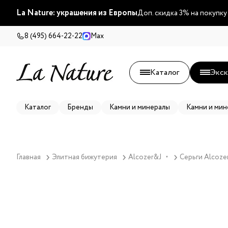
La Nature: украшения из Европы
Доп. скидка 3% на покупку
8 (495) 664-22-22
Max
Каталог
Экск
Каталог
Бренды
Камни и минералы
Камни и мин
Главная
Элитная бижутерия
Alcozer&J
Серьги Alcoze
▼