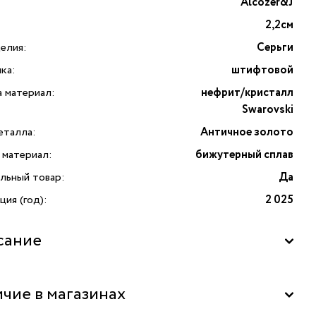
Alcozer&J
2,2см
елия:
Серьги
ка:
штифтовой
а материал:
нефрит/кристалл
Swarovski
еталла:
Античное золото
 материал:
бижутерный сплав
льный товар:
Да
ия (год):
2 025
сание
чие в магазинах