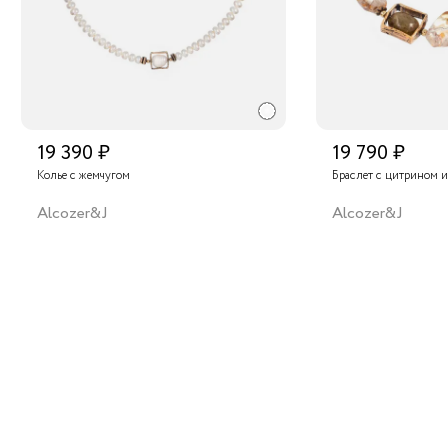
19 390 ₽
19 790 ₽
Колье с жемчугом
Браслет с цитрином 
Alcozer&J
Alcozer&J