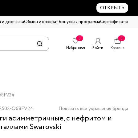
ОТКРЫТЬ
 и доставка
Обмен и возврат
Бонусная программа
Сертификаты
0
0
Избранное
Войти
Корзина
O68FV24
2502-O68FV24
Показать все украшения бренда
ги асимметричные, с нефритом и
таллами Swarovski