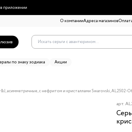
 в приложении
О компании
Адреса магазинов
Оплата
люзив
ералы по знаку зодиака
Акции
r&J, асимметричные, с нефритом и кристаллами Swarovski, AL2502-
арт.
AL
Серь
крис