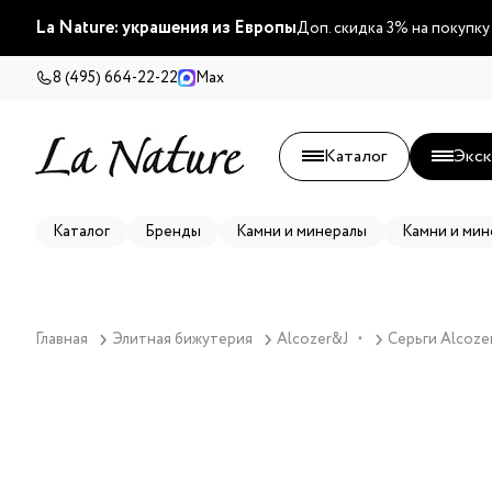
La Nature: украшения из Европы
Доп. скидка 3% на покупку
8 (495) 664-22-22
Max
Каталог
Экск
Каталог
Бренды
Камни и минералы
Камни и мин
Главная
Элитная бижутерия
Alcozer&J
Серьги Alcoze
▼