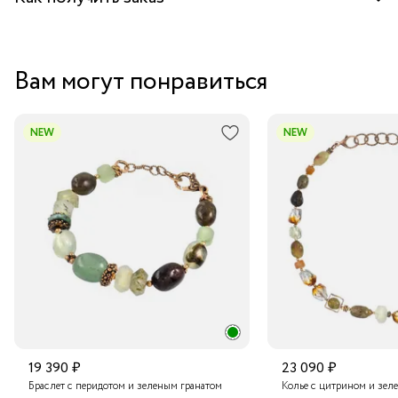
Забрать бесплатно в бутике
Вам могут понравиться
Курьером за 1-2 дня
В пункт выдачи заказов Boxberry
NEW
NEW
Транспортной компанией по России
Подробнее о сроках доставки
19 390 ₽
23 090 ₽
Браслет с перидотом и зеленым гранатом
Колье с цитрином и зел