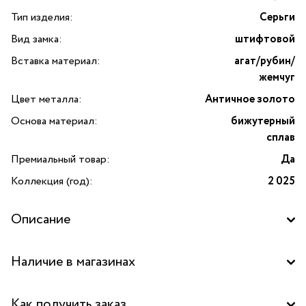
Тип изделия:
Серьги
Вид замка:
штифтовой
Вставка материал:
агат/рубин/
жемчуг
Цвет металла:
Античное золото
Основа материал:
бижутерный
сплав
Премиальный товар:
Да
Коллекция (год):
2 025
Описание
Наличие в магазинах
Бутик "La Nature" в ТЦ "Калужский", Москва
Как получить заказ