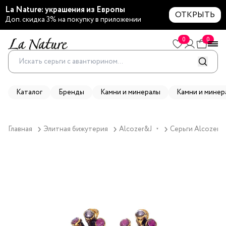
La Nature: украшения из Европы
ОТКРЫТЬ
Доп. скидка 3% на покупку в приложении
0
0
Каталог
Бренды
Камни и минералы
Камни и минер
Главная
Элитная бижутерия
Alcozer&J
Серьги Alcozer&
▼