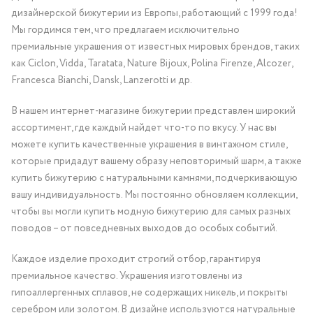
дизайнерской бижутерии из Европы, работающий с 1999 года!
Мы гордимся тем, что предлагаем исключительно
премиальные украшения от известных мировых брендов, таких
как Ciclon, Vidda, Taratata, Nature Bijoux, Polina Firenze, Alcozer,
Francesca Bianchi, Dansk, Lanzerotti и др.
В нашем интернет-магазине бижутерии представлен широкий
ассортимент, где каждый найдет что-то по вкусу. У нас вы
можете купить качественные украшения в винтажном стиле,
которые придадут вашему образу неповторимый шарм, а также
купить бижутерию с натуральными камнями, подчеркивающую
вашу индивидуальность. Мы постоянно обновляем коллекции,
чтобы вы могли купить модную бижутерию для самых разных
поводов – от повседневных выходов до особых событий.
Каждое изделие проходит строгий отбор, гарантируя
премиальное качество. Украшения изготовлены из
гипоаллергенных сплавов, не содержащих никель, и покрыты
серебром или золотом. В дизайне используются натуральные