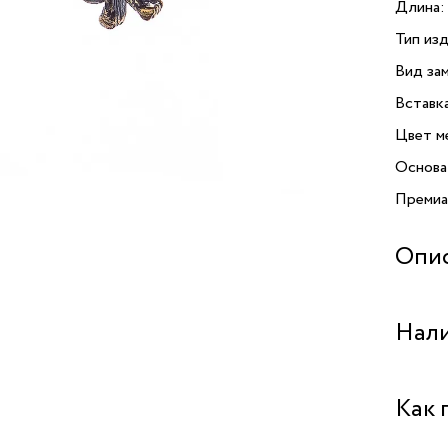
Длина:
Тип изд
Вид зам
Вставк
Цвет м
Основа
Премиа
Опи
Изгото
Нали
жемчуг
Бутик "
Как 