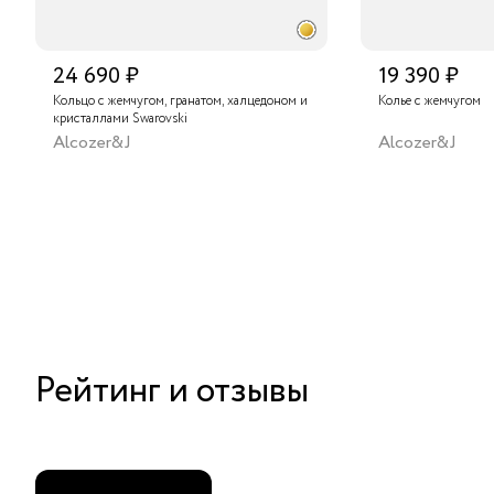
24 690 ₽
19 390 ₽
Кольцо с жемчугом, гранатом, халцедоном и
Колье с жемчугом
кристаллами Swarovski
Alcozer&J
Alcozer&J
Рейтинг и отзывы