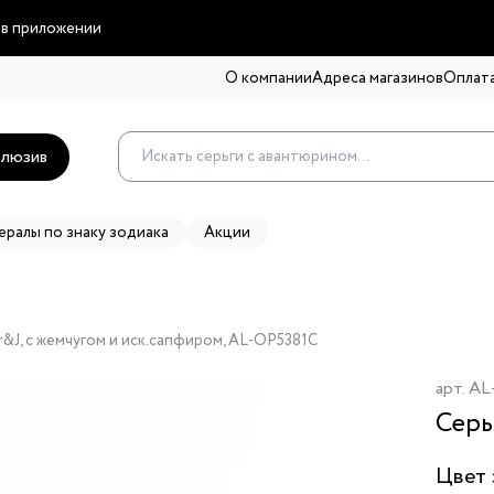
 в приложении
О компании
Адреса магазинов
Оплата
люзив
ералы по знаку зодиака
Акции
r&J, с жемчугом и иск.сапфиром, AL-OP5381C
арт.
AL
Серь
Цвет