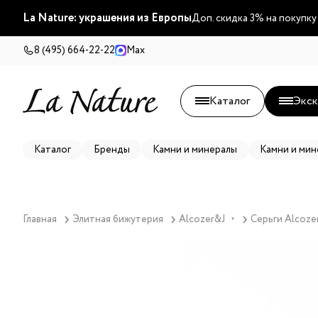
La Nature: украшения из Европы
Доп. скидка 3% на покупку
8 (495) 664-22-22
Max
Каталог
Экск
Каталог
Бренды
Камни и минералы
Камни и мин
Главная
Элитная бижутерия
Alcozer&J
Серьги Alcoze
▼