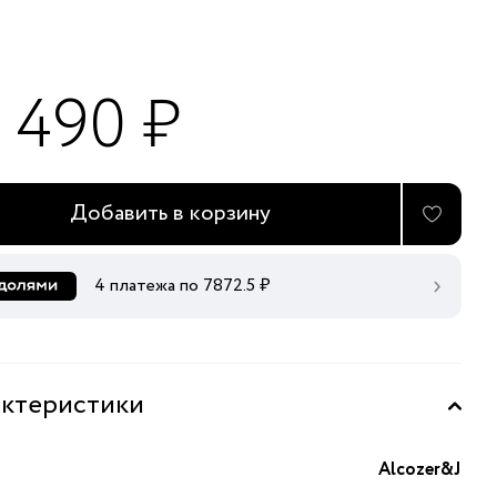
1 490 ₽
Добавить в корзину
4 платежа по
7872.5
₽
ктеристики
Alcozer&J