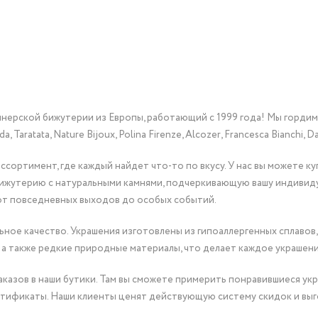
йнерской бижутерии из Европы, работающий с 1999 года! Мы горди
Taratata, Nature Bijoux, Polina Firenze, Alcozer, Francesca Bianchi, Da
сортимент, где каждый найдет что-то по вкусу. У нас вы можете к
бижутерию с натуральными камнями, подчеркивающую вашу индивид
от повседневных выходов до особых событий.
ное качество. Украшения изготовлены из гипоаллергенных сплавов,
 а также редкие природные материалы, что делает каждое украшен
казов в наши бутики. Там вы сможете примерить понравившиеся укр
тификаты. Наши клиенты ценят действующую систему скидок и выг