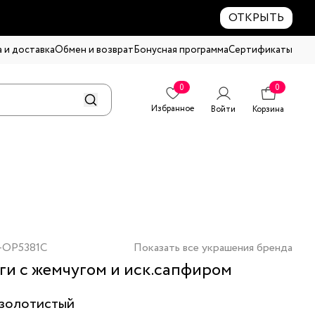
ОТКРЫТЬ
 и доставка
Обмен и возврат
Бонусная программа
Сертификаты
0
0
Избранное
Войти
Корзина
-OP5381C
Показать все украшения бренда
ги с жемчугом и иск.сапфиром
золотистый