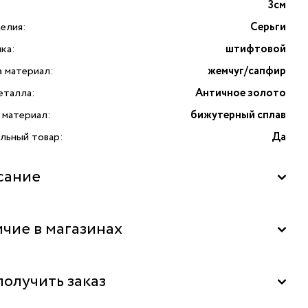
3см
елия:
Серьги
ка:
штифтовой
а материал:
жемчуг/сапфир
еталла:
Античное золото
 материал:
бижутерный сплав
льный товар:
Да
сание
влено с применением культивированного органического
чие в магазинах
а
La Nature" в ТРК "Щука", Москва
получить заказ