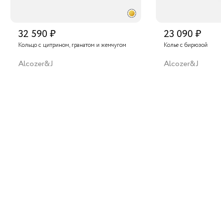
32 590 ₽
23 090 ₽
Кольцо с цитрином, гранатом и жемчугом
Колье с бирюзой
Alcozer&J
Alcozer&J