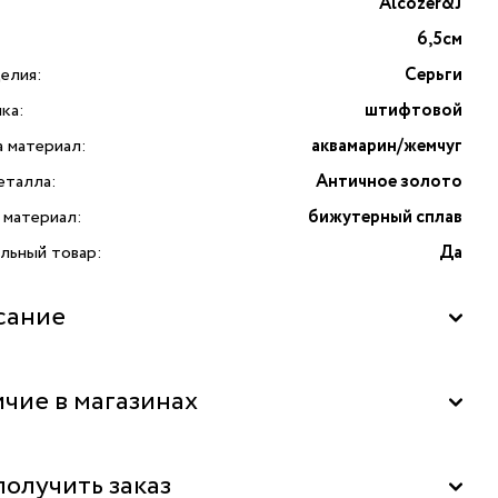
Alcozer&J
6,5см
елия:
Серьги
ка:
штифтовой
а материал:
аквамарин/жемчуг
еталла:
Античное золото
 материал:
бижутерный сплав
льный товар:
Да
сание
со звездой, аквамарином и жемчугом от Alcozer&J — это
чие в магазинах
ное сочетание изысканности, итальянского стиля
нального дизайна. Данная модель выполнена вручную
их традициях бренда, что подчеркивает её уникальность
"La Nature" в ТРК "FORT", Москва
получить заказ
иальное качество. Основу сережек составляет прочный