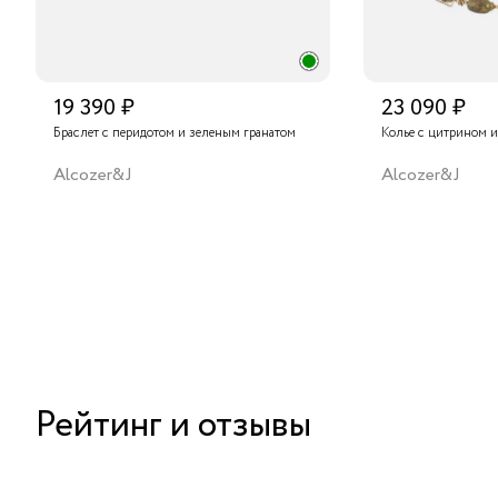
19 390 ₽
23 090 ₽
Браслет с перидотом и зеленым гранатом
Колье с цитрином и
Alcozer&J
Alcozer&J
Рейтинг и отзывы