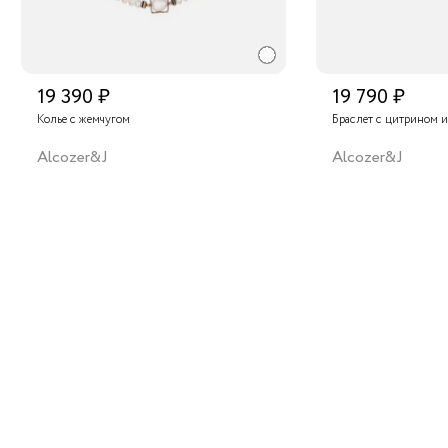
19 390 ₽
19 790 ₽
Колье с жемчугом
Браслет с цитрином 
Alcozer&J
Alcozer&J