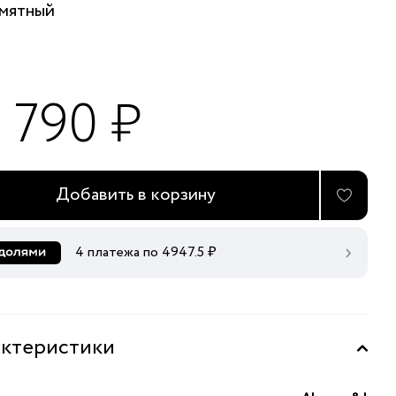
мятный
9 790 ₽
Добавить в корзину
4 платежа по
4947.5
₽
ктеристики