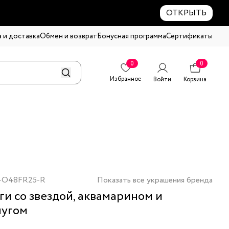
ОТКРЫТЬ
 и доставка
Обмен и возврат
Бонусная программа
Сертификаты
0
0
Избранное
Войти
Корзина
-O48FR25-R
Показать все украшения бренда
ги со звездой, аквамарином и
чугом