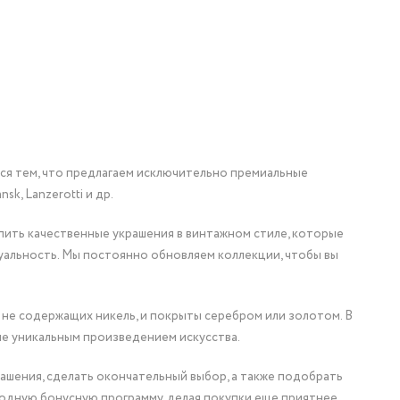
мся тем, что предлагаем исключительно премиальные
nsk, Lanzerotti и др.
упить качественные украшения в винтажном стиле, которые
уальность. Мы постоянно обновляем коллекции, чтобы вы
 не содержащих никель, и покрыты серебром или золотом. В
ие уникальным произведением искусства.
ашения, сделать окончательный выбор, а также подобрать
одную бонусную программу, делая покупки еще приятнее.