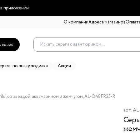
 в приложении
О компании
Адреса магазинов
Оплата
люзив
ералы по знаку зодиака
Акции
r&J, со звездой, аквамарином и жемчугом, AL-O48FR25-R
арт.
AL
Серь
жем