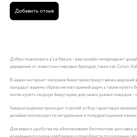
Добавить отзыв
Добро пожаловать в La Nature – ваш онлайн-гипермаркет диза
украшения от известных мировых брендов, таких как Ciclon, Vidda, 
В нашем интернет-магазине бижутерии представлен широкий ас
придадут вашему образу неповторимый шарм, а также купить 
могли купить модную бижутерию для самых разных поводов – 
Каждое изделие проходит строгий отбор, гарантируя премиаль
дизайне используются натуральные и полудрагоценные камни,
Для вашего удобства мы обеспечиваем бесплатную доставку за
идеальные подарки для близких и приобрести подарочные сер