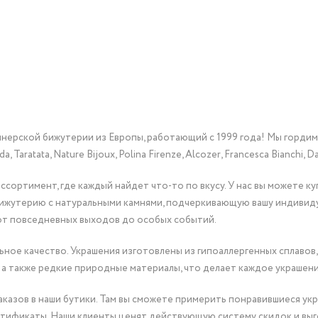
йнерской бижутерии из Европы, работающий с 1999 года! Мы горди
Taratata, Nature Bijoux, Polina Firenze, Alcozer, Francesca Bianchi, Da
сортимент, где каждый найдет что-то по вкусу. У нас вы можете к
бижутерию с натуральными камнями, подчеркивающую вашу индивид
от повседневных выходов до особых событий.
ное качество. Украшения изготовлены из гипоаллергенных сплавов,
 а также редкие природные материалы, что делает каждое украшен
казов в наши бутики. Там вы сможете примерить понравившиеся укр
тификаты. Наши клиенты ценят действующую систему скидок и выг