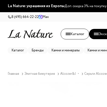
La Nature: украшения из Европы
Доп. скидка 3% на покупку
8 (495) 664-22-22
Max
Каталог
Экск
Каталог
Бренды
Камни и минералы
Камни и мин
Главная
Элитная бижутерия
Alcozer&J
Серьги Alcoze
▼