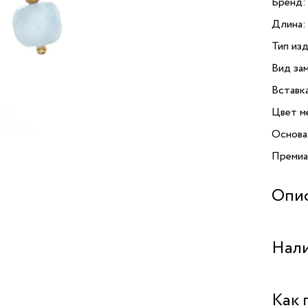
Бренд:
Длина:
Тип изд
Вид зам
Вставк
Цвет м
Основа
Премиа
Опи
Серьги 
Нали
идеаль
и ориги
в лучш
Бутик 
Как 
и прем