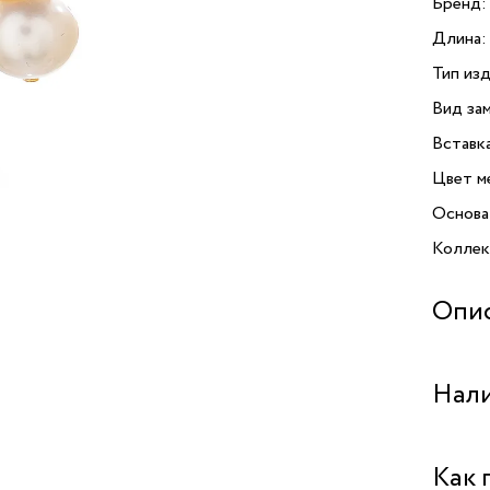
Бренд:
Длина:
Тип изд
Вид зам
Вставк
Цвет м
Основа
Коллекц
Опи
Изыска
Нали
и жемч
прекра
и хочет
Бутик "
Как 
инкрус