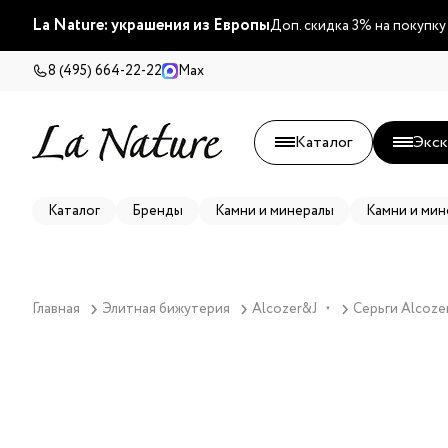
La Nature: украшения из Европы
Доп. скидка 3% на покупку
8 (495) 664-22-22
Max
Каталог
Экск
Каталог
Бренды
Камни и минералы
Камни и мин
Главная
Элитная бижутерия
Alcozer&J
Серьги Alcoze
▼