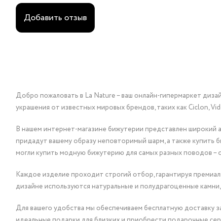
Добавить отзыв
Добро пожаловать в La Nature – ваш онлайн-гипермаркет диза
украшения от известных мировых брендов, таких как Ciclon, Vidda, 
В нашем интернет-магазине бижутерии представлен широкий ас
придадут вашему образу неповторимый шарм, а также купить 
могли купить модную бижутерию для самых разных поводов – 
Каждое изделие проходит строгий отбор, гарантируя премиаль
дизайне используются натуральные и полудрагоценные камни,
Для вашего удобства мы обеспечиваем бесплатную доставку за
идеальные подарки для близких и приобрести подарочные сер