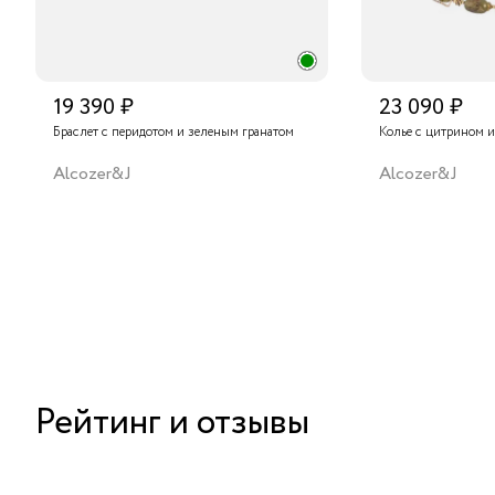
19 390 ₽
23 090 ₽
Браслет с перидотом и зеленым гранатом
Колье с цитрином и
Alcozer&J
Alcozer&J
Рейтинг и отзывы