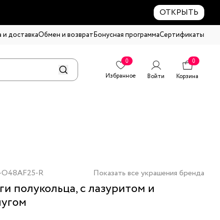
ОТКРЫТЬ
 и доставка
Обмен и возврат
Бонусная программа
Сертификаты
0
0
Избранное
Войти
Корзина
-O48AF25-R
Показать все украшения бренда
ги полукольца, с лазуритом и
чугом