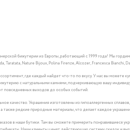
йнерской бижутерии из Европы, работающий с 1999 года! Мы горди
Taratata, Nature Bijoux, Polina Firenze, Alcozer, Francesca Bianchi, Da
сортимент, где каждый найдет что-то по вкусу. У нас вы можете к
бижутерию с натуральными камнями, подчеркивающую вашу индивид
от повседневных выходов до особых событий.
ное качество. Украшения изготовлены из гипоаллергенных сплавов,
 а также редкие природные материалы, что делает каждое украшен
казов в наши бутики. Там вы сможете примерить понравившиеся укр
тификаты. Наши клиенты ценят действующую систему скидок и выг