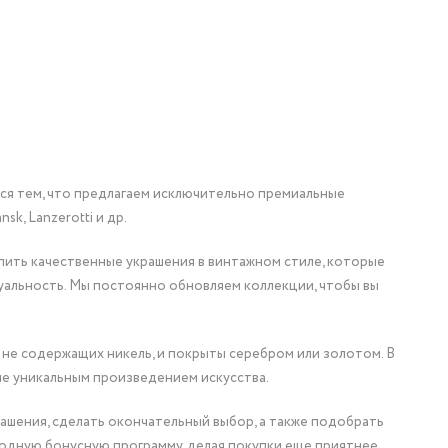
мся тем, что предлагаем исключительно премиальные
nsk, Lanzerotti и др.
упить качественные украшения в винтажном стиле, которые
уальность. Мы постоянно обновляем коллекции, чтобы вы
 не содержащих никель, и покрыты серебром или золотом. В
ие уникальным произведением искусства.
ашения, сделать окончательный выбор, а также подобрать
одную бонусную программу, делая покупки еще приятнее.