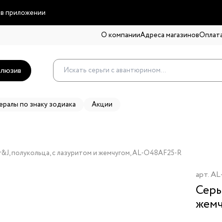
 в приложении
О компании
Адреса магазинов
Оплата
люзив
ералы по знаку зодиака
Акции
r&J, полукольца, с лазуритом и жемчугом, AL-O48AF25-R
арт.
AL
Серь
жем