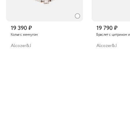
19 390 ₽
19 790 ₽
Колье с жемчугом
Браслет с цитрином 
Alcozer&J
Alcozer&J