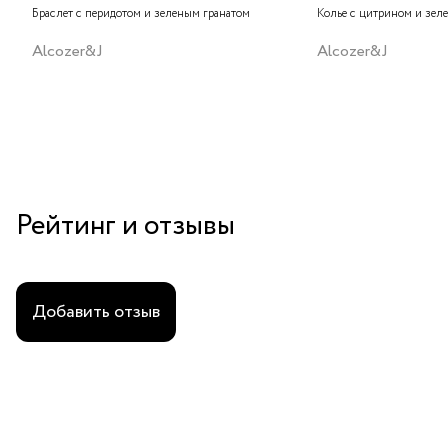
Браслет с перидотом и зеленым гранатом
Колье с цитрином и зел
Alcozer&J
Alcozer&J
Рейтинг и отзывы
Добавить отзыв