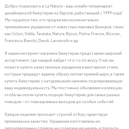
Добро пожаловать в La Nature – ваш онлайн-гипермаркет
дизайнерской бижутерии из Европы, работающий с 1999 года!
Мы гордимся тем, что предлагаем исключительно
премиальные украшения от известных мировых брендов, таких
как Ciclon, Vidda, Taratata, Nature Bijoux, Polina Firenze, Alcozer,
Francesca Bianchi, Dansk, Lanzerotti и др.
В нашем интернет-магазине бижутерии представлен широкий
ассортимент, где каждый найдет что-то по вкусу. У нас вы
можете купить качественные украшения в винтажном стиле,
которые придадут вашему образу неповторимый шарм, а также
купить бижутерию с натуральными камнями, подчеркивающую
вашу индивидуальность. Мы постоянно обновляем коллекции,
чтобы вы могли купить модную бижутерию для самых разных
поводов – от повседневных выходов до особых событий.
Каждое изделие проходит строгий отбор, гарантируя
премиальное качество. Украшения изготовлены из
гипоаллергенных сплавов, не содержащих никель, и покрыты