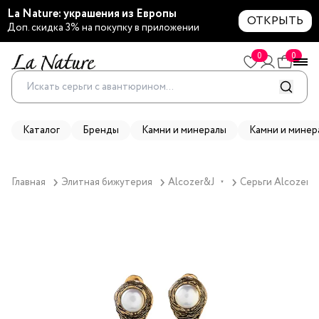
La Nature: украшения из Европы
ОТКРЫТЬ
Доп. скидка 3% на покупку в приложении
0
0
Каталог
Бренды
Камни и минералы
Камни и минер
Главная
Элитная бижутерия
Alcozer&J
Серьги Alcozer&
▼