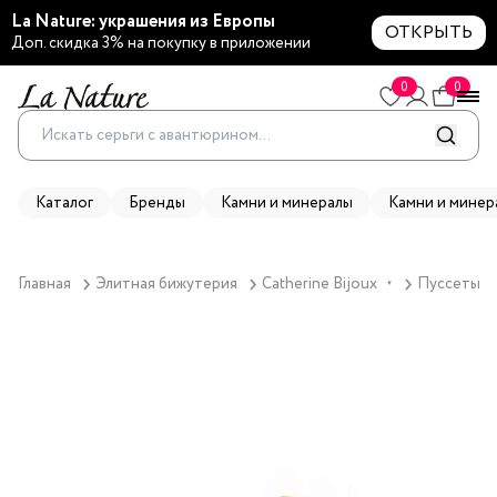
La Nature: украшения из Европы
ОТКРЫТЬ
Доп. скидка 3% на покупку в приложении
0
0
Каталог
Бренды
Камни и минералы
Камни и минер
Главная
Элитная бижутерия
Catherine Bijoux
Пуссеты Ca
▼