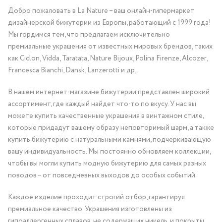
Добро пожаловать в La Nature – ваш онлайн-гипермаркет
дизайнерской бижутерии из Европы, работающий с 1999 года!
Мы гордимся тем, что предлагаем исключительно
премиальные украшения от известных мировых брендов, таких
как Ciclon, Vidda, Taratata, Nature Bijoux, Polina Firenze, Alcozer,
Francesca Bianchi, Dansk, Lanzerotti и др.
В нашем интернет-магазине бижутерии представлен широкий
ассортимент, где каждый найдет что-то по вкусу. У нас вы
можете купить качественные украшения в винтажном стиле,
которые придадут вашему образу неповторимый шарм, а также
купить бижутерию с натуральными камнями, подчеркивающую
вашу индивидуальность. Мы постоянно обновляем коллекции,
чтобы вы могли купить модную бижутерию для самых разных
поводов – от повседневных выходов до особых событий.
Каждое изделие проходит строгий отбор, гарантируя
премиальное качество. Украшения изготовлены из
гипоаллергенных сплавов, не содержащих никель, и покрыты