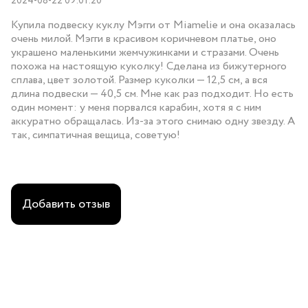
2024-08-22 09:01:20
Купила подвеску куклу Мэгги от Miamelie и она оказалась
очень милой. Мэгги в красивом коричневом платье, оно
украшено маленькими жемчужинками и стразами. Очень
похожа на настоящую куколку! Сделана из бижутерного
сплава, цвет золотой. Размер куколки — 12,5 см, а вся
длина подвески — 40,5 см. Мне как раз подходит. Но есть
один момент: у меня порвался карабин, хотя я с ним
аккуратно обращалась. Из-за этого снимаю одну звезду. А
так, симпатичная вещица, советую!
Добавить отзыв