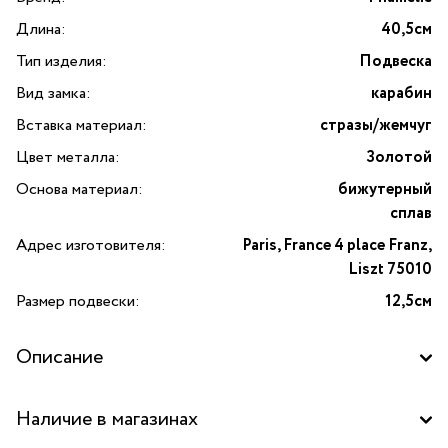
Длина:
40,5см
Тип изделия:
Подвеска
Вид замка:
карабин
Вставка материал:
стразы/жемчуг
Цвет металла:
Золотой
Основа материал:
бижутерный
сплав
Адрес изготовителя:
Paris, France 4 place Franz,
Liszt 75010
Размер подвески:
12,5см
Описание
Позвольте представить изысканную подвеску «Кукла
Наличие в магазинах
Мэгги в юбке с вышивкой и цветком» от французского