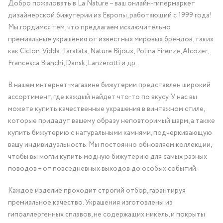
Добро пожаловать в La Nature – ваш онлайн-гипермаркет
дизайнерской бижутерии из Европы, работающий с 1999 года!
Мы гордимся тем, что предлагаем исключительно
премиальные украшения от известных мировых брендов, таких
как Ciclon, Vidda, Taratata, Nature Bijoux, Polina Firenze, Alcozer,
Francesca Bianchi, Dansk, Lanzerotti и др.
В нашем интернет-магазине бижутерии представлен широкий
ассортимент, где каждый найдет что-то по вкусу. У нас вы
можете купить качественные украшения в винтажном стиле,
которые придадут вашему образу неповторимый шарм, а также
купить бижутерию с натуральными камнями, подчеркивающую
вашу индивидуальность. Мы постоянно обновляем коллекции,
чтобы вы могли купить модную бижутерию для самых разных
поводов – от повседневных выходов до особых событий.
Каждое изделие проходит строгий отбор, гарантируя
премиальное качество. Украшения изготовлены из
гипоаллергенных сплавов, не содержащих никель, и покрыты