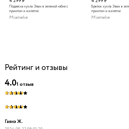
4 299 ₽
4 299 ₽
Москва
Подвеска кукла Эван в зеленой юбке с
Брелок кукла Эван в зел
принтом и жилетке
принтом и жилетке
Аутлет "La Nature" в ТЦ "Елоховский пассаж", Москва
Miamelie
Miamelie
Центральный склад
Рейтинг и отзывы
4.0
1
отзыв
Гаянэ Ж.