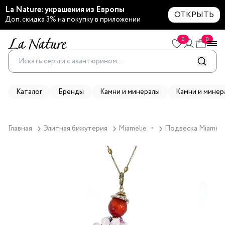
La Nature: украшения из Европы
ОТКРЫТЬ
Доп. скидка 3% на покупку в приложении
0
0
Каталог
Бренды
Камни и минералы
Камни и минер
Главная
Элитная бижутерия
Miamelie
Подвеска Miamelie
▼