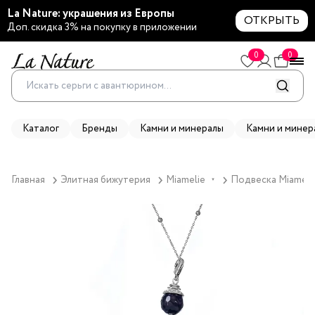
La Nature: украшения из Европы
ОТКРЫТЬ
Доп. скидка 3% на покупку в приложении
0
0
Каталог
Бренды
Камни и минералы
Камни и минер
Главная
Элитная бижутерия
Miamelie
Подвеска Miamelie
▼