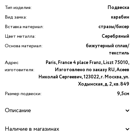
Тип изделия:
Подвеска
Вид замка:
карабин
Вставка материал:
стразы/бисер
Цвет металла:
Серебряный
Основа материал:
бижутерный сплав/
текстиль
Адрес
Paris, France 4 place Franz, Liszt 75010,
изготовителя:
Изготовлено по заказу RU, Асеев
Николай Сергеевич, 123022, г. Москва, ул.
Ходынская, д. 2, кв. 849
Размер подвески:
9,5см
Описание
Подвеска кукла Моник в черном платье с принтом
Наличие в магазинах
и жилетке от французского бренда Miamelie.