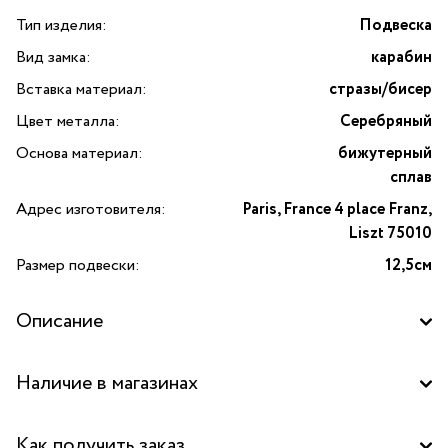
Тип изделия:
Подвеска
Вид замка:
карабин
Вставка материал:
стразы/бисер
Цвет металла:
Серебряный
Основа материал:
бижутерный
сплав
Адрес изготовителя:
Paris, France 4 place Franz,
Liszt 75010
Размер подвески:
12,5см
Описание
Подвеска «Кукла Рочелл в юбке и серой жилетке»
Наличие в магазинах
от французского бренда Miamelie. Благородный наряд
куклы-подружки Рочелл достоин приемов в высшем
Бутик "La Nature" в ТД "Дружба", Москва
свете. Уверенность, элегантность, чувство меры и стиля.
Как получить заказ