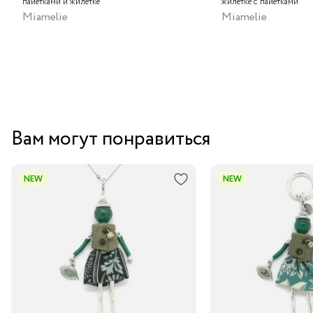
пайетками и жилетке
жилетке с пайетками
Центральный склад
Miamelie
Miamelie
Вам могут понравиться
NEW
NEW