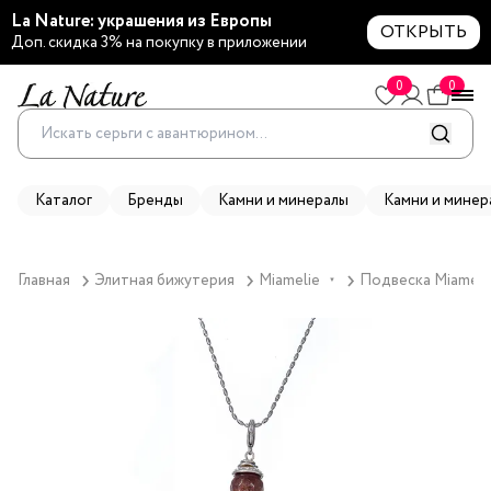
La Nature: украшения из Европы
ОТКРЫТЬ
Доп. скидка 3% на покупку в приложении
0
0
Каталог
Бренды
Камни и минералы
Камни и минер
Главная
Элитная бижутерия
Miamelie
Подвеска Miamelie
▼