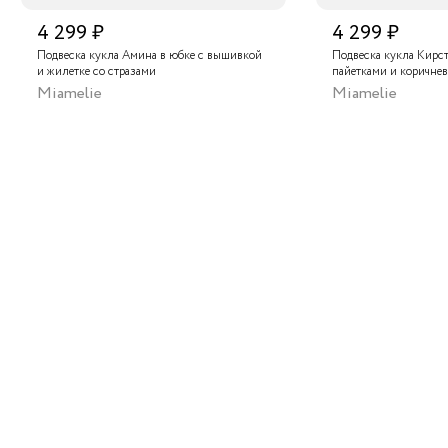
4 299 ₽
4 299 ₽
Подвеска кукла Амина в юбке с вышивкой
Подвеска кукла Кирст
и жилетке со стразами
пайетками и коричне
Miamelie
Miamelie