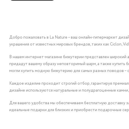
Добро пожаловать в La Nature – ваш онлайн-гипермаркет диза
украшения от известных мировых брендов, таких как Ciclon, Vidda, 
В нашем интернет-магазине бижутерии представлен широкий ас
придадут вашему образу неповторимый шарм, а также купить 
могли купить модную бижутерию для самых разных поводов – 
Каждое изделие проходит строгий отбор, гарантируя премиаль
дизайне используются натуральные и полудрагоценные камни,
Для вашего удобства мы обеспечиваем бесплатную доставку за
идеальные подарки для близких и приобрести подарочные сер