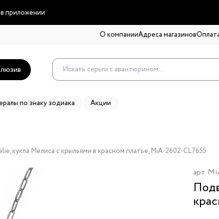
 в приложении
О компании
Адреса магазинов
Оплата
люзив
ералы по знаку зодиака
Акции
ie, кукла Мелиса с крыльями в красном платье, MiA-2602-CL7655
арт.
Mi
Подв
крас