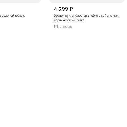
4 299 ₽
в зеленой юбке с
Брелок кукла Кирстен в юбке с пайетками и
коричневой жилетке
Miamelie