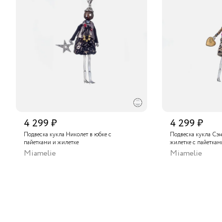
4 299 ₽
4 299 ₽
Подвеска кукла Николет в юбке с
Подвеска кукла Сэн
пайетками и жилетке
жилетке с пайеткам
Miamelie
Miamelie