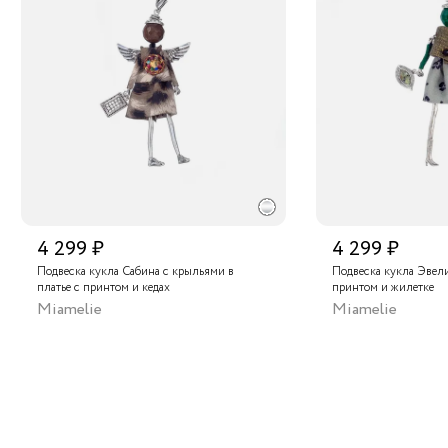
La Nature" в ТЦ "Калужский", Москва
La Nature" в ТЦ "Таганский пассаж", Москва
"La Nature" в ТЦ "Елоховский пассаж", Москва
льный склад
4 299 ₽
4 299 ₽
Подвеска кукла Сабина с крыльями в
Подвеска кукла Эвели
платье с принтом и кедах
принтом и жилетке
Miamelie
Miamelie