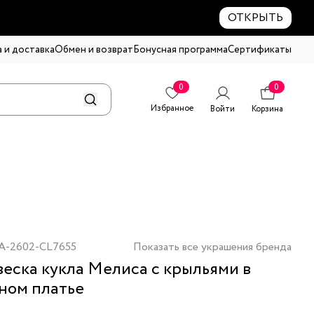
ОТКРЫТЬ
 и доставка
Обмен и возврат
Бонусная программа
Сертификаты
0
0
Избранное
Войти
Корзина
A-2602-CL7655
Показать все украшения бренда
еска кукла Мелиса с крыльями в
ном платье