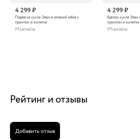
4 299 ₽
4 299 ₽
Подвеска кукла Эван в зеленой юбке с
Брелок кукла Эван 
принтом и жилетке
принтом и жилетке
Miamelie
Miamelie
Рейтинг и отзывы
Добавить отзыв