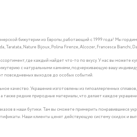
йнерской бижутерии из Европы, работающий с 1999 года! Мы горди
Taratata, Nature Bijoux, Polina Firenze, Alcozer, Francesca Bianchi, Da
сортимент, где каждый найдет что-то по вкусу. У нас вы можете к
бижутерию с натуральными камнями, подчеркивающую вашу индивид
от повседневных выходов до особых событий.
ное качество. Украшения изготовлены из гипоаллергенных сплавов,
 а также редкие природные материалы, что делает каждое украшен
казов в наши бутики. Там вы сможете примерить понравившиеся укр
тификаты. Наши клиенты ценят действующую систему скидок и выг