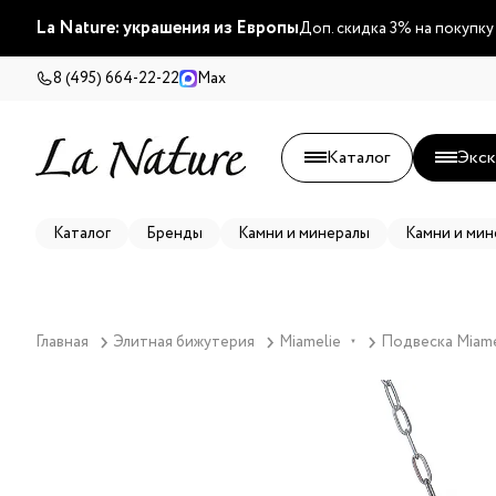
La Nature: украшения из Европы
Доп. скидка 3% на покупку
8 (495) 664-22-22
Max
Каталог
Экск
Каталог
Бренды
Камни и минералы
Камни и мин
Главная
Элитная бижутерия
Miamelie
Подвеска Miamel
▼