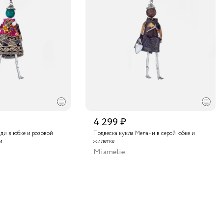
Бутик "
Бутик "
Аутлет 
Центра
4 299 ₽
ди в юбке и розовой
Подвеска кукла Мелани в серой юбке и
и
жилетке
Miamelie