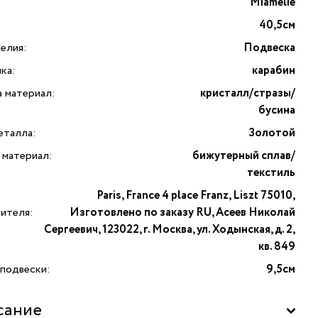
Miamelie
40,5см
елия:
Подвеска
ка:
карабин
а материал:
кристалл/стразы/
бусина
еталла:
Золотой
 материал:
бижутерный сплав/
текстиль
Paris, France 4 place Franz, Liszt 75010,
вителя:
Изготовлено по заказу RU, Асеев Николай
Сергеевич, 123022, г. Москва, ул. Ходынская, д. 2,
кв. 849
 подвески:
9,5см
сание