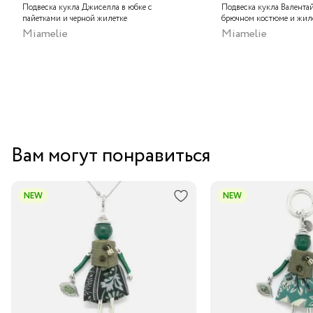
Москва
Подвеска кукла Джиселла в юбке с
Подвеска кукла Валента
пайетками и черной жилетке
брючном костюме и жил
Аутлет "La Nature" в ТЦ "Елоховский пассаж", Москва
Miamelie
Miamelie
Центральный склад
Вам могут понравиться
NEW
NEW