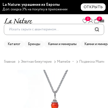
La Nature: украшения из Европы
ОТКРЫТЬ
Доп. скидка 3% на покупку в приложении
0
0
Каталог
Бренды
Камни и минералы
Камни и минер
Главная
Элитная бижутерия
Miamelie
Подвеска Miamelie
▼