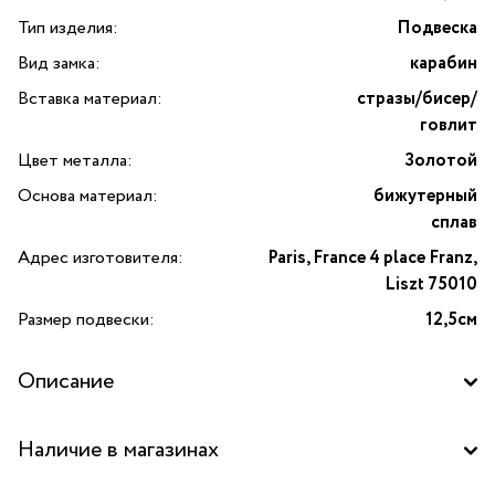
Тип изделия:
Подвеска
Вид замка:
карабин
Вставка материал:
стразы/бисер/
говлит
Цвет металла:
Золотой
Основа материал:
бижутерный
сплав
Адрес изготовителя:
Paris, France 4 place Franz,
Liszt 75010
Размер подвески:
12,5см
Описание
Подвеска кукла Кейтлайн в платье и коричневой жилетке
Наличие в магазинах
от французского бренда Miamelie. Скромная и
обаятельная кукла-подружка Кейтлайн тихонько берет за