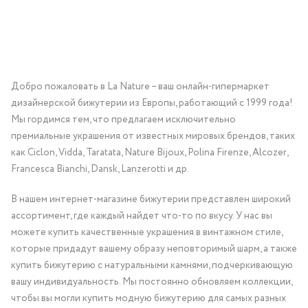
Добро пожаловать в La Nature – ваш онлайн-гипермаркет
дизайнерской бижутерии из Европы, работающий с 1999 года!
Мы гордимся тем, что предлагаем исключительно
премиальные украшения от известных мировых брендов, таких
как Ciclon, Vidda, Taratata, Nature Bijoux, Polina Firenze, Alcozer,
Francesca Bianchi, Dansk, Lanzerotti и др.
В нашем интернет-магазине бижутерии представлен широкий
ассортимент, где каждый найдет что-то по вкусу. У нас вы
можете купить качественные украшения в винтажном стиле,
которые придадут вашему образу неповторимый шарм, а также
купить бижутерию с натуральными камнями, подчеркивающую
вашу индивидуальность. Мы постоянно обновляем коллекции,
чтобы вы могли купить модную бижутерию для самых разных