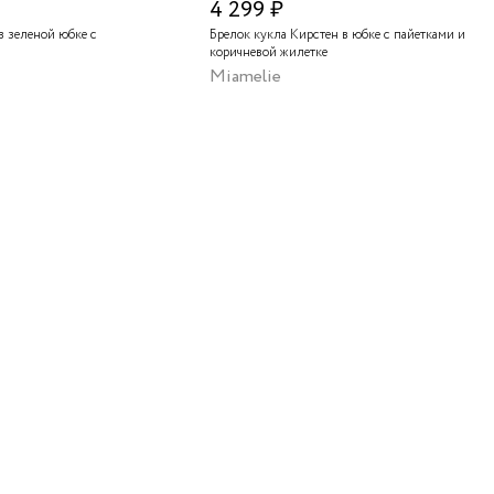
4 299 ₽
в зеленой юбке с
Брелок кукла Кирстен в юбке с пайетками и
коричневой жилетке
Miamelie