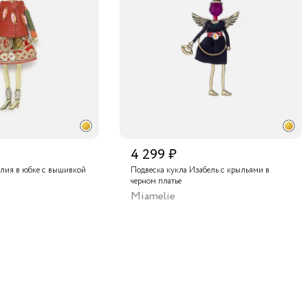
Бутик 
Аутлет 
Центра
4 299 ₽
елия в юбке с вышивкой
Подвеска кукла Изабель с крыльями в
черном платье
Miamelie