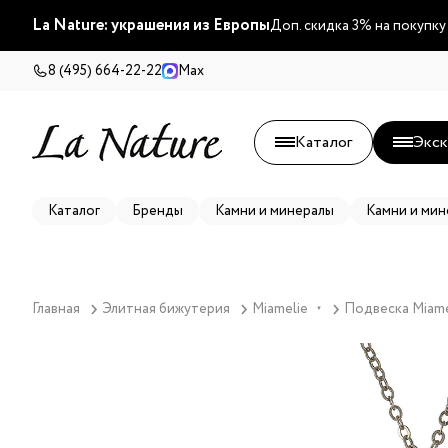
La Nature: украшения из Европы
Доп. скидка 3% на покупку
8 (495) 664-22-22
Max
Каталог
Экск
Каталог
Бренды
Камни и минералы
Камни и мин
Главная
Элитная бижутерия
Miamelie
Подвеска Miame
▼