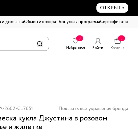
ОТКРЫТЬ
 и доставка
Обмен и возврат
Бонусная программа
Сертификаты
0
0
Избранное
Войти
Корзина
A-2602-CL7651
Показать все украшения бренда
еска кукла Джустина в розовом
ье и жилетке