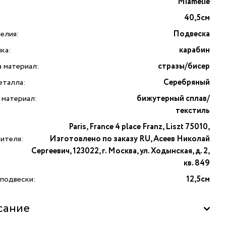
Miamelie
40,5см
елия:
Подвеска
ка:
карабин
а материал:
стразы/бисер
еталла:
Серебряный
 материал:
бижутерный сплав/
текстиль
Paris, France 4 place Franz, Liszt 75010,
вителя:
Изготовлено по заказу RU, Асеев Николай
Сергеевич, 123022, г. Москва, ул. Ходынская, д. 2,
кв. 849
 подвески:
12,5см
сание