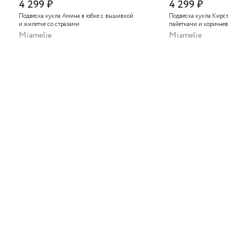
4 299 ₽
4 299 ₽
Подвеска кукла Амина в юбке с вышивкой
Подвеска кукла Кирст
и жилетке со стразами
пайетками и коричне
Miamelie
Miamelie