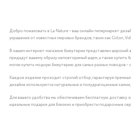
Добро пожаловать в La Nature – ваш онлайн-гипермаркет диза
украшения от известных мировых брендов, таких как Ciclon, Vidda, 
В нашем интернет-магазине бижутерии представлен широкий ас
придадут вашему образу неповторимый шарм, а также купить 
могли купить модную бижутерию для самых разных поводов – 
Каждое изделие проходит строгий отбор, гарантируя премиаль
дизайне используются натуральные и полудрагоценные камни,
Для вашего удобства мы обеспечиваем бесплатную доставку за
идеальные подарки для близких и приобрести подарочные сер