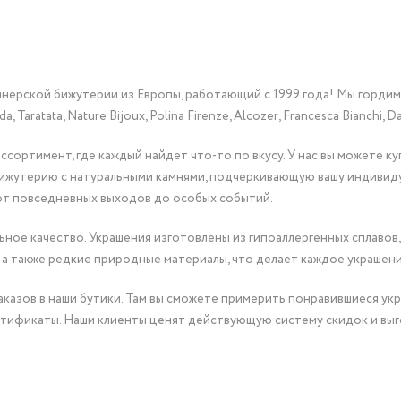
йнерской бижутерии из Европы, работающий с 1999 года! Мы горди
Taratata, Nature Bijoux, Polina Firenze, Alcozer, Francesca Bianchi, Da
сортимент, где каждый найдет что-то по вкусу. У нас вы можете к
бижутерию с натуральными камнями, подчеркивающую вашу индивид
от повседневных выходов до особых событий.
ное качество. Украшения изготовлены из гипоаллергенных сплавов,
 а также редкие природные материалы, что делает каждое украшен
казов в наши бутики. Там вы сможете примерить понравившиеся укр
тификаты. Наши клиенты ценят действующую систему скидок и выг