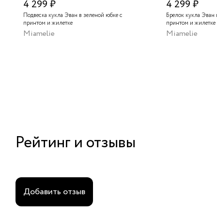
4 299 ₽
4 299 ₽
Подвеска кукла Эван в зеленой юбке с
Брелок кукла Эван 
принтом и жилетке
принтом и жилетке
Miamelie
Miamelie
Рейтинг и отзывы
Добавить отзыв