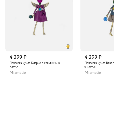
"La Nature" в Центральном Детском Магазине, Москва
"La Nature" в ТЦ "Елоховский пассаж", Москва
льный склад
4 299 ₽
4 299 ₽
Подвеска кукла Кларис с крыльями в
Подвеска кукла Владл
платье
жилетке
Miamelie
Miamelie