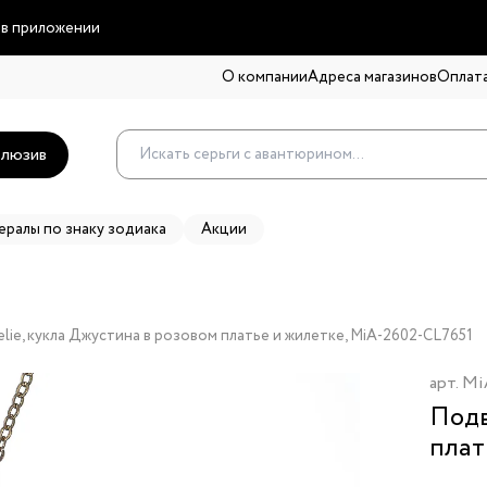
 в приложении
О компании
Адреса магазинов
Оплата
люзив
ералы по знаку зодиака
Акции
lie, кукла Джустина в розовом платье и жилетке, MiA-2602-CL7651
арт.
Mi
Подв
плат