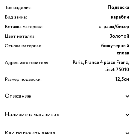
Тип изделия:
Подвеска
Вид замка:
карабин
Вставка материал:
стразы/бисер
Цвет металла:
Золотой
Основа материал:
бижутерный
сплав
Адрес изготовителя:
Paris, France 4 place Franz,
Liszt 75010
Размер подвески:
12,5см
Описание
Подвеска «Кукла Меллони в брюках с принтом
Наличие в магазинах
и коричневой жилетке» от французского бренда
Miamelie. Меллони любит проводить время с близкими
Бутик "La Nature" в ТД "Дружба", Москва
друзьями, в кругу семьи, за чтением с кружкой горячего
Как получить заказ