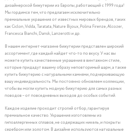
дизайнерской бижутерии из Европы, работающий с 1999 года!
Мы гордимся тем, что предлагаем исключительно
премиальные украшения от известных мировых брендов, таких
как Ciclon, Vidda, Taratata, Nature Bijoux, Polina Firenze, Alcozer,
Francesca Bianchi, Dansk, Lanzerotti и др.
В нашем интернет-магазине бижутерии представлен широкий
ассортимент, где каждый найдет что-то по вкусу. У нас вы
можете купить качественные украшения в винтажном стиле,
которые придадут вашему образу неповторимый шарм, а также
купить бижутерию с натуральными камнями, подчеркивающую
вашу индивидуальность. Мы постоянно обновляем коллекции,
чтобы вы могли купить модную бижутерию для самых разных
поводов – от повседневных выходов до особых событий.
Каждое изделие проходит строгий отбор, гарантируя
премиальное качество. Украшения изготовлены из
гипоаллергенных сплавов, не содержащих никель, и покрыты
серебром или золотом. В дизайне используются натуральные