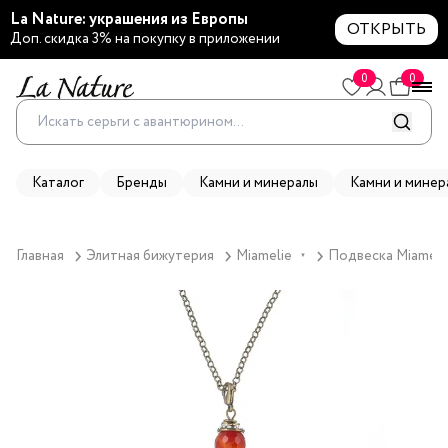
La Nature: украшения из Европы
ОТКРЫТЬ
Доп. скидка 3% на покупку в приложении
0
0
Каталог
Бренды
Камни и минералы
Камни и минер
Главная
Элитная бижутерия
Miamelie
Подвеска Miameli
▼