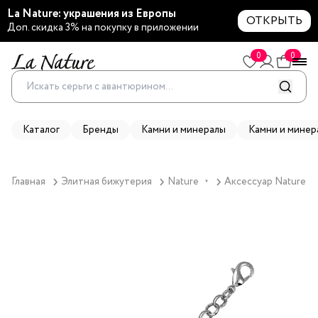
La Nature: украшения из Европы
ОТКРЫТЬ
Доп. скидка 3% на покупку в приложении
0
0
Каталог
Бренды
Камни и минералы
Камни и минер
Главная
Элитная бижутерия
Nature
Аксессуар Nature, У
▼