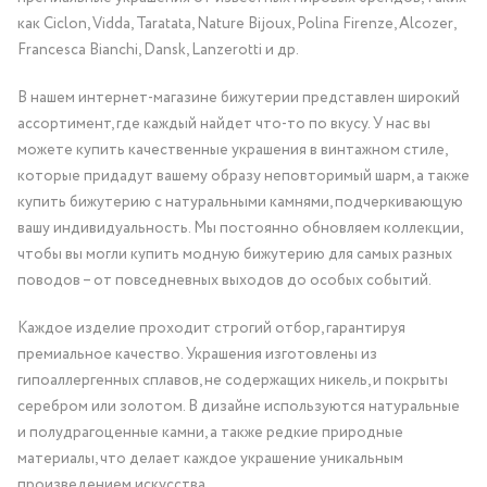
как Ciclon, Vidda, Taratata, Nature Bijoux, Polina Firenze, Alcozer,
Francesca Bianchi, Dansk, Lanzerotti и др.
В нашем интернет-магазине бижутерии представлен широкий
ассортимент, где каждый найдет что-то по вкусу. У нас вы
можете купить качественные украшения в винтажном стиле,
которые придадут вашему образу неповторимый шарм, а также
купить бижутерию с натуральными камнями, подчеркивающую
вашу индивидуальность. Мы постоянно обновляем коллекции,
чтобы вы могли купить модную бижутерию для самых разных
поводов – от повседневных выходов до особых событий.
Каждое изделие проходит строгий отбор, гарантируя
премиальное качество. Украшения изготовлены из
гипоаллергенных сплавов, не содержащих никель, и покрыты
серебром или золотом. В дизайне используются натуральные
и полудрагоценные камни, а также редкие природные
материалы, что делает каждое украшение уникальным
произведением искусства.