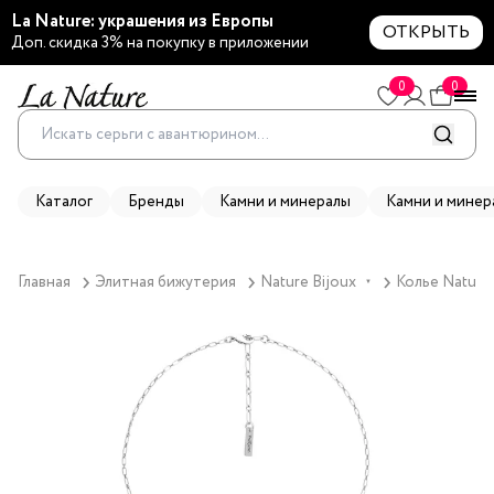
La Nature: украшения из Европы
ОТКРЫТЬ
Доп. скидка 3% на покупку в приложении
0
0
Каталог
Бренды
Камни и минералы
Камни и минер
Главная
Элитная бижутерия
Nature Bijoux
Колье Nature 
▼