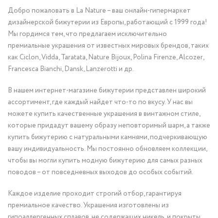
Добро пожаловать в La Nature – ваш онлайн-гипермаркет
дизайнерской бижутерии из Европы, работающий с 1999 года!
Мы гордимся тем, что предлагаем исключительно
премиальные украшения от известных мировых брендов, таких
как Ciclon, Vidda, Taratata, Nature Bijoux, Polina Firenze, Alcozer,
Francesca Bianchi, Dansk, Lanzerotti и др.
В нашем интернет-магазине бижутерии представлен широкий
ассортимент, где каждый найдет что-то по вкусу. У нас вы
можете купить качественные украшения в винтажном стиле,
которые придадут вашему образу неповторимый шарм, а также
купить бижутерию с натуральными камнями, подчеркивающую
вашу индивидуальность. Мы постоянно обновляем коллекции,
чтобы вы могли купить модную бижутерию для самых разных
поводов – от повседневных выходов до особых событий.
Каждое изделие проходит строгий отбор, гарантируя
премиальное качество. Украшения изготовлены из
гипоаллергенных сплавов, не содержащих никель, и покрыты