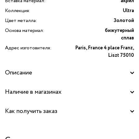
Вставка материал:
акрил
Коллекция:
Ultra
Цвет металла:
Золотой
Основа материал:
бижутерный
сплав
Адрес изготовителя:
Paris, France 4 place Franz,
Liszt 75010
Описание
Серьги Ultra из золотистого бижутерного сплава. Круглые
Наличие в магазинах
вставки сочетаются с подвесками в форме подковы из
прозрачного желтого акрила. Современные универсальные
Бутик "La Nature" в ТРК "FORT", Москва
украшения для яркого повседневного или делового
Как получить заказ
образа.
Бутик "La Nature" в ТРЦ "Фестиваль", Москва
Забрать бесплатно в бутике
Центральный склад