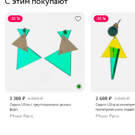
С этим покупают
Курьером за 1-2 дня
В пункт выдачи заказов Boxberry
-30 %
-30 %
Транспортной компанией по России
Подробнее о сроках доставки
3 388 ₽
4 840 ₽
2 688 ₽
3 840 ₽
Серьги Ultra с треугольниками разных
Серьги Ultra асимметрич
форм
геометрическими подве
Moon Paris
Moon Paris