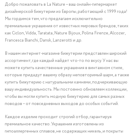
Добро пожаловать в La Nature – ваш онлайн-гипермаркет
дизайнерской бижутерии из Европы, работающий с 1999 года!
Мы гордимся тем, что предлагаем исключительно
премиальные украшения от известных мировых брендов, таких
как Ciclon, Vidda, Taratata, Nature Bijoux, Polina Firenze, Alcozer,
Francesca Bianchi, Dansk, Lanzerotti и др.
В нашем интернет-магазине бижутерии представлен широкий
ассортимент, где каждый найдет что-то по вкусу. У нас вы
можете купить качественные украшения в винтажном стиле,
которые придадут вашему образу неповторимый шарм, а также
купить бижутерию с натуральными камнями, подчеркивающую
вашу индивидуальность. Мы постоянно обновляем коллекции,
чтобы вы могли купить модную бижутерию для самых разных
поводов – от повседневных выходов до особых событий.
Каждое изделие проходит строгий отбор, гарантируя
премиальное качество. Украшения изготовлены из
гипоаллергенных сплавов, не содержащих никель, и покрыты