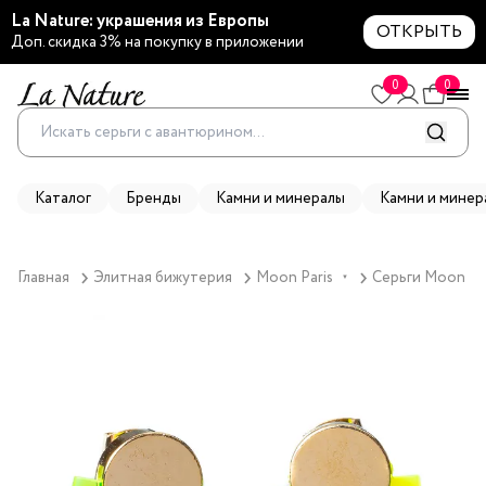
La Nature: украшения из Европы
ОТКРЫТЬ
Доп. скидка 3% на покупку в приложении
0
0
Каталог
Бренды
Камни и минералы
Камни и минер
Главная
Элитная бижутерия
Moon Paris
Серьги Moon Par
▼