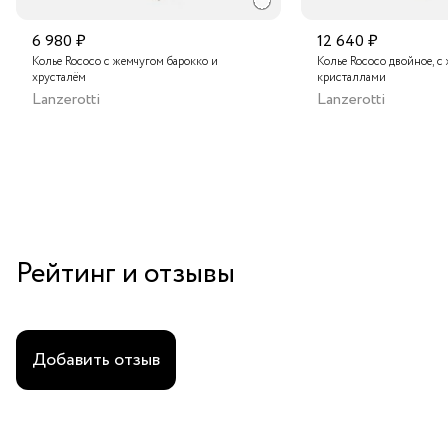
6 980 ₽
12 640 ₽
Колье Rococo с жемчугом барокко и
Колье Rococo двойное, с
хрусталём
кристаллами
Lanzerotti
Lanzerotti
Рейтинг и отзывы
Добавить отзыв