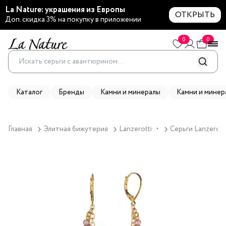
La Nature: украшения из Европы
ОТКРЫТЬ
Доп. скидка 3% на покупку в приложении
0
0
Каталог
Бренды
Камни и минералы
Камни и минер
Главная
Элитная бижутерия
Lanzerotti
Серьги Lanzerott
▼