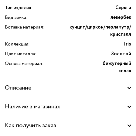
Тип изделия:
Серьги
Вид замка:
левербек
Вставка материал:
кунцит/циркон/перламутр/
кристалл
Коллекция:
Iris
Цвет металла:
Золотой
Основа материал:
бижутерный
сплав
Описание
Серьги Iris с кунцитом, цирконом, перламутром
Наличие в магазинах
и кристаллами от бренда Lanzerotti — это элегантное
украшение, которое станет изысканным акцентом вашего
Бутик "La Nature" в ТРК "FORT", Москва
образа. Дизайн серёг вдохновлён итальянской роскошью
Как получить заказ
и актуальными модными тенденциями, а натуральные
Бутик "La Nature" в ТРК "Щука", Москва