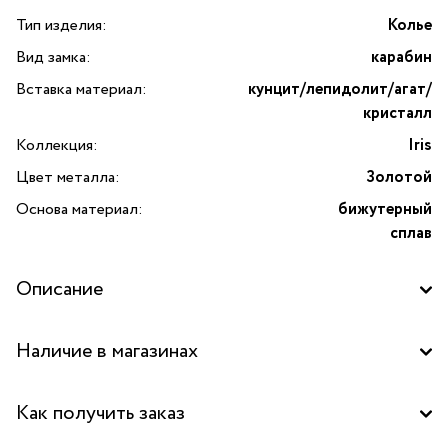
Тип изделия:
Колье
Вид замка:
карабин
Вставка материал:
кунцит/лепидолит/агат/
кристалл
Коллекция:
Iris
Цвет металла:
Золотой
Основа материал:
бижутерный
сплав
Описание
Колье Iris с кунцитом, лепидолитом, агатом и кристаллами
Наличие в магазинах
от бренда Lanzerotti — это изысканное украшение,
созданное для ценителей элегантности и ярких акцентов
Бутик "La Nature" в ТД "Дружба", Москва
в образе. Данная модель входит в коллекцию Iris,
Как получить заказ
вдохновлённую красотой природных минералов
Бутик "La Nature" в ТЦ "Сокольники", Москва