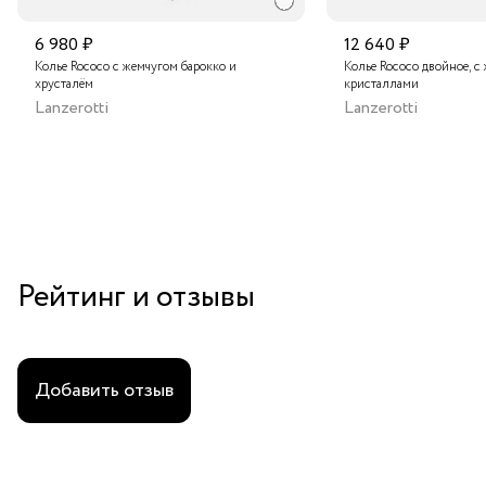
6 980 ₽
12 640 ₽
Колье Rococo с жемчугом барокко и
Колье Rococo двойное, с
хрусталём
кристаллами
Lanzerotti
Lanzerotti
Рейтинг и отзывы
Добавить отзыв