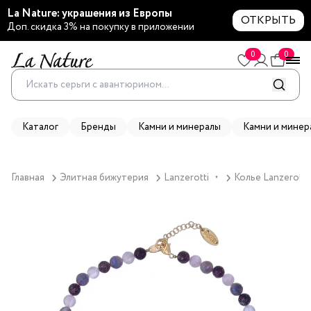
La Nature: украшения из Европы
ОТКРЫТЬ
Доп. скидка 3% на покупку в приложении
0
0
Каталог
Бренды
Камни и минералы
Камни и минер
Главная
Элитная бижутерия
Lanzerotti
Колье Lanzerotti
▼