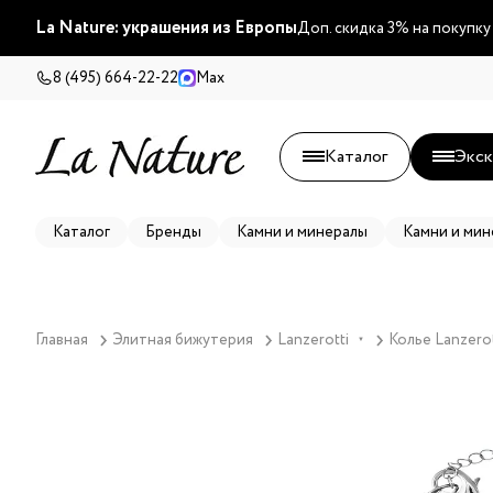
La Nature: украшения из Европы
Доп. скидка 3% на покупку
8 (495) 664-22-22
Max
Каталог
Экск
Каталог
Бренды
Камни и минералы
Камни и мин
Главная
Элитная бижутерия
Lanzerotti
Колье Lanzerot
▼