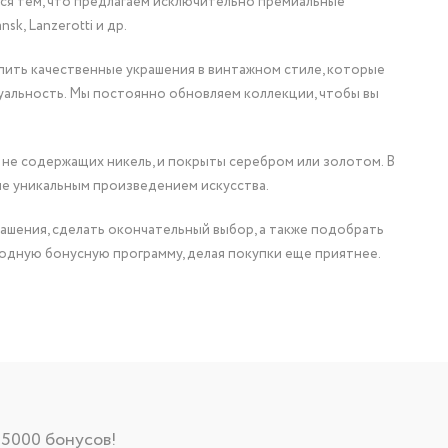
мся тем, что предлагаем исключительно премиальные
nsk, Lanzerotti и др.
упить качественные украшения в винтажном стиле, которые
уальность. Мы постоянно обновляем коллекции, чтобы вы
 не содержащих никель, и покрыты серебром или золотом. В
ие уникальным произведением искусства.
ашения, сделать окончательный выбор, а также подобрать
одную бонусную программу, делая покупки еще приятнее.
 5000 бонусов!