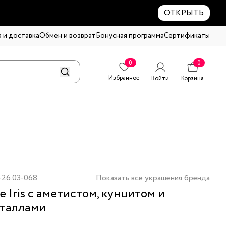
ОТКРЫТЬ
 и доставка
Обмен и возврат
Бонусная программа
Сертификаты
0
0
Избранное
Войти
Корзина
-26.03-068
Показать все украшения бренда
е Iris с аметистом, кунцитом и
таллами