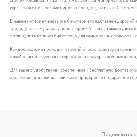
Добро пожаловать в La Nature – ваш онлайн-гипермаркет диза
украшения от известных мировых брендов, таких как Ciclon, Vidda, 
В нашем интернет-магазине бижутерии представлен широкий ас
придадут вашему образу неповторимый шарм, а также купить 
могли купить модную бижутерию для самых разных поводов – 
Каждое изделие проходит строгий отбор, гарантируя премиаль
дизайне используются натуральные и полудрагоценные камни,
Для вашего удобства мы обеспечиваем бесплатную доставку за
идеальные подарки для близких и приобрести подарочные сер
Подпишитесь н