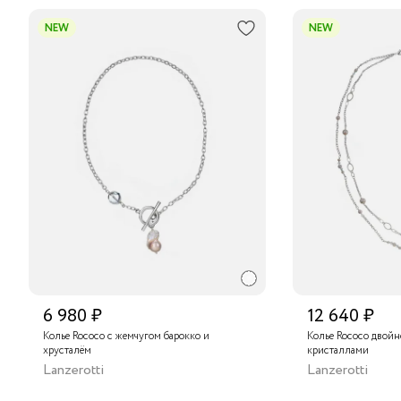
NEW
NEW
6 980 ₽
12 640 ₽
Колье Rococo с жемчугом барокко и
Колье Rococo двойн
хрусталём
кристаллами
Lanzerotti
Lanzerotti