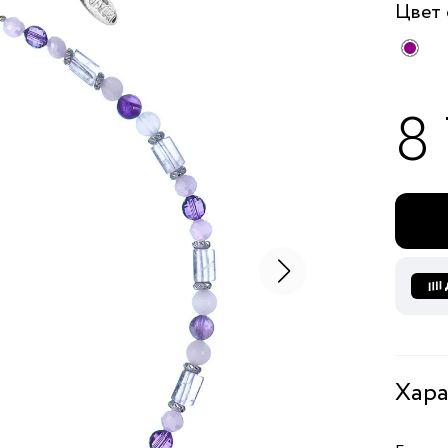
Цвет
8
Хара