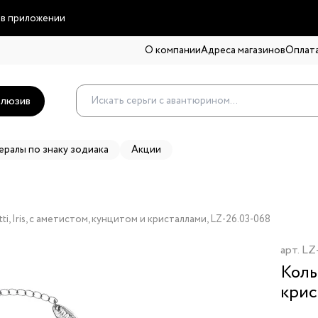
 в приложении
О компании
Адреса магазинов
Оплата
люзив
ералы по знаку зодиака
Акции
ti, Iris, с аметистом, кунцитом и кристаллами, LZ-26.03-068
арт.
LZ
Коль
крис