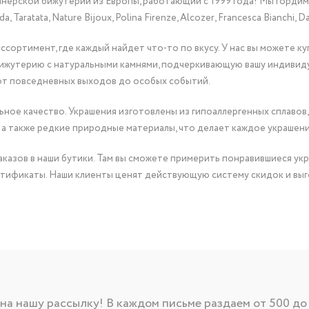
йнерской бижутерии из Европы, работающий с 1999 года! Мы горди
Taratata, Nature Bijoux, Polina Firenze, Alcozer, Francesca Bianchi, Da
сортимент, где каждый найдет что-то по вкусу. У нас вы можете к
бижутерию с натуральными камнями, подчеркивающую вашу индивид
от повседневных выходов до особых событий.
ное качество. Украшения изготовлены из гипоаллергенных сплавов,
 а также редкие природные материалы, что делает каждое украшен
казов в наши бутики. Там вы сможете примерить понравившиеся укр
тификаты. Наши клиенты ценят действующую систему скидок и выг
а нашу рассылку! В каждом письме раздаем от 500 до