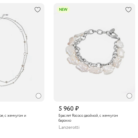
NEW
5 960 ₽
ое, с жемчугом и
Браслет Rococo двойной, с жемчугом
барокко
Lanzerotti