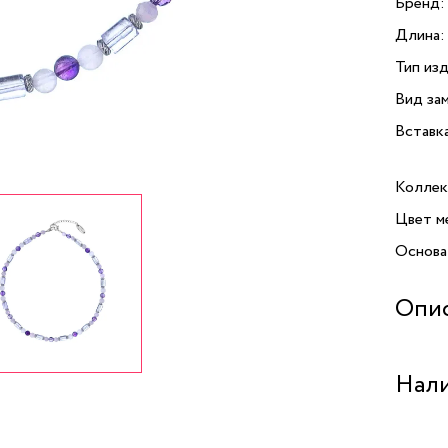
Бренд:
Длина:
Тип изд
Вид зам
Вставк
Коллек
Цвет м
Основа
Опи
Колье I
Нали
элеган
Lanzero
аметис