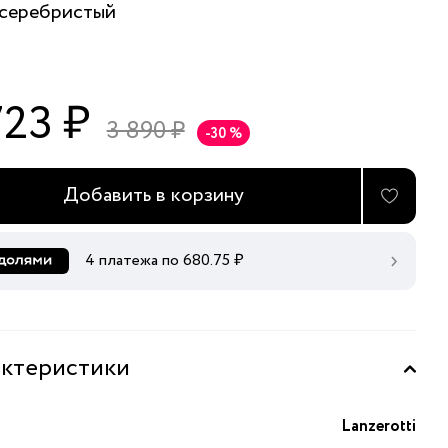
серебристый
723 ₽
3 890 ₽
-30 %
Добавить в корзину
4 платежа по
680.75
₽
ктеристики
Lanzerotti