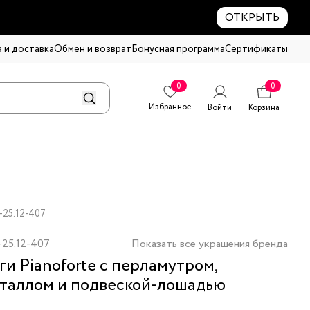
ОТКРЫТЬ
 и доставка
Обмен и возврат
Бонусная программа
Сертификаты
0
0
Избранное
Войти
Корзина
-25.12-407
-25.12-407
Показать все украшения бренда
ги Pianoforte с перламутром,
таллом и подвеской-лошадью