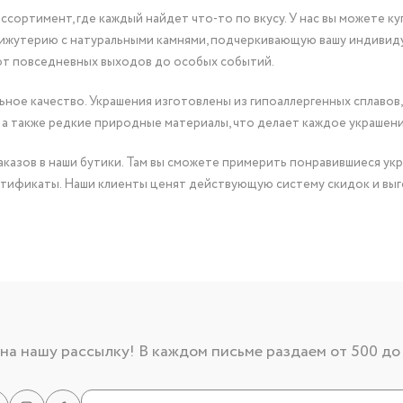
сортимент, где каждый найдет что-то по вкусу. У нас вы можете к
бижутерию с натуральными камнями, подчеркивающую вашу индивид
от повседневных выходов до особых событий.
ное качество. Украшения изготовлены из гипоаллергенных сплавов,
 а также редкие природные материалы, что делает каждое украшен
казов в наши бутики. Там вы сможете примерить понравившиеся укр
тификаты. Наши клиенты ценят действующую систему скидок и выг
а нашу рассылку! В каждом письме раздаем от 500 до