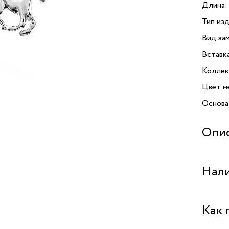
Длина:
Тип изд
Вид зам
Вставк
Коллек
Цвет м
Основа
Опи
Серьги 
Нали
лошадью
способ
элеган
Бутик 
Как 
из выс
серебр
Бутик 