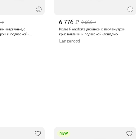
6 776 ₽
0 ₽
9 680 ₽
симметричные, с
Колье Pianoforte двойное, с перламутром,
ром и подвеской-
кристаллами и подвеской-лошадью
Lanzerotti
NEW