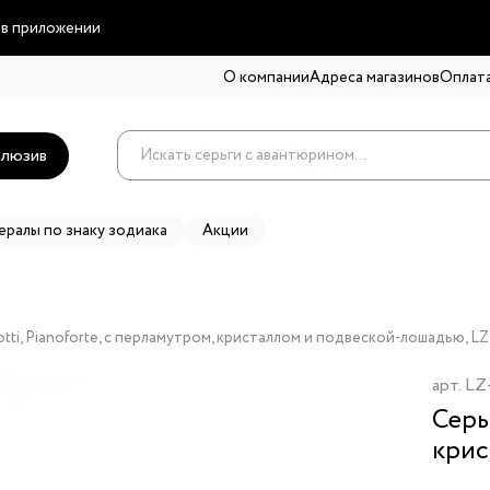
 в приложении
О компании
Адреса магазинов
Оплата
люзив
ералы по знаку зодиака
Акции
tti, Pianoforte, с перламутром, кристаллом и подвеской-лошадью, LZ
арт.
LZ
Серь
крис