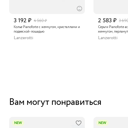
3 192 ₽
2 583 ₽
4 560 ₽
3 69
Колье Pianoforte с жемчугом, кристаллами и
Серьги Pianoforte а
подвеской-лошадью
жемчугом, перламут
лошадью
Lanzerotti
Lanzerotti
Вам могут понравиться
NEW
NEW