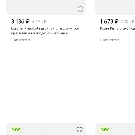
3 136 ₽
1 673 ₽
4 480 ₽
2 390 ₽
Браслет Pianoforte двойной, с перламутром,
Колье Pianoforte с п
кристаллами и подвеской-лошадью
Lanzerotti
Lanzerotti
NEW
NEW