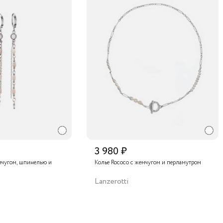
3 980 ₽
мчугом, шпинелью и
Колье Rococo с жемчугом и перламутром
Lanzerotti