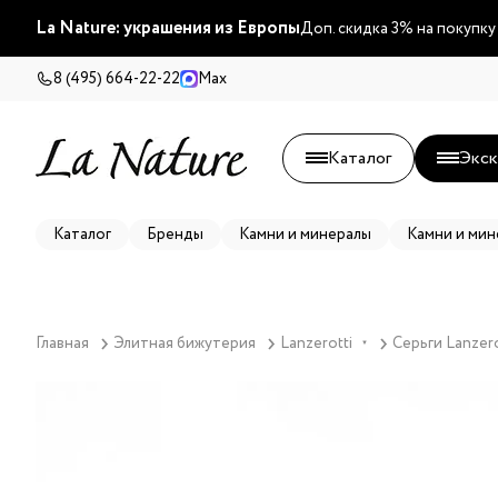
La Nature: украшения из Европы
Доп. скидка 3% на покупку
8 (495) 664-22-22
Max
Каталог
Экск
Каталог
Бренды
Камни и минералы
Камни и мин
Главная
Элитная бижутерия
Lanzerotti
Серьги Lanzero
▼