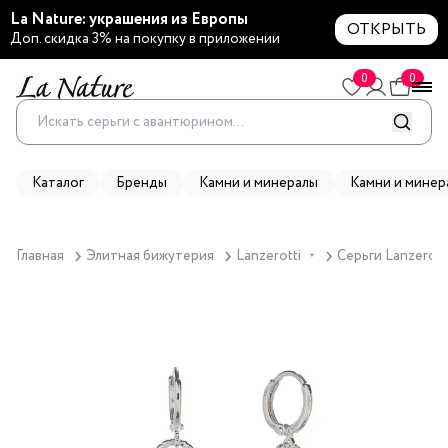
La Nature: украшения из Европы
ОТКРЫТЬ
Доп. скидка 3% на покупку в приложении
0
0
Каталог
Бренды
Камни и минералы
Камни и минер
Главная
Элитная бижутерия
Lanzerotti
Серьги Lanzerott
▼