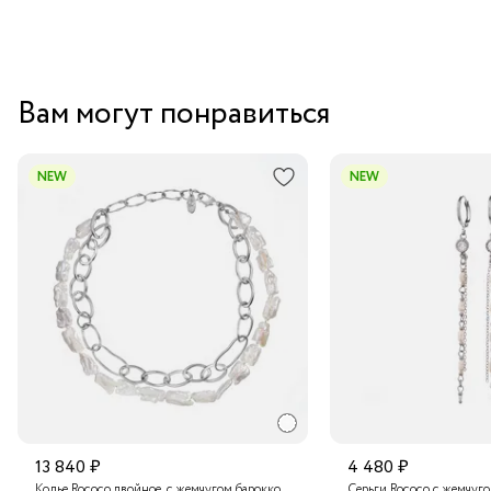
Вам могут понравиться
NEW
NEW
13 840 ₽
4 480 ₽
Колье Rococo двойное, с жемчугом барокко
Серьги Rococo с жемчуг