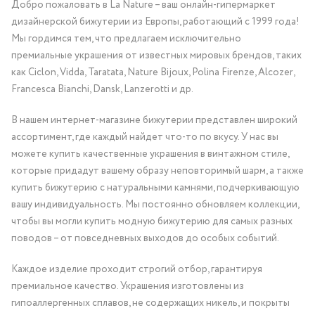
Добро пожаловать в La Nature – ваш онлайн-гипермаркет
дизайнерской бижутерии из Европы, работающий с 1999 года!
Мы гордимся тем, что предлагаем исключительно
премиальные украшения от известных мировых брендов, таких
как Ciclon, Vidda, Taratata, Nature Bijoux, Polina Firenze, Alcozer,
Francesca Bianchi, Dansk, Lanzerotti и др.
В нашем интернет-магазине бижутерии представлен широкий
ассортимент, где каждый найдет что-то по вкусу. У нас вы
можете купить качественные украшения в винтажном стиле,
которые придадут вашему образу неповторимый шарм, а также
купить бижутерию с натуральными камнями, подчеркивающую
вашу индивидуальность. Мы постоянно обновляем коллекции,
чтобы вы могли купить модную бижутерию для самых разных
поводов – от повседневных выходов до особых событий.
Каждое изделие проходит строгий отбор, гарантируя
премиальное качество. Украшения изготовлены из
гипоаллергенных сплавов, не содержащих никель, и покрыты