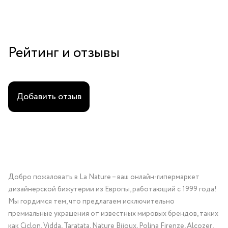
прочности и долговечности.
Рейтинг и отзывы
Добавить отзыв
Добро пожаловать в La Nature – ваш онлайн-гипермаркет
дизайнерской бижутерии из Европы, работающий с 1999 года!
Мы гордимся тем, что предлагаем исключительно
премиальные украшения от известных мировых брендов, таких
как Ciclon, Vidda, Taratata, Nature Bijoux, Polina Firenze, Alcozer,