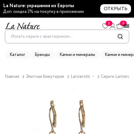
La Nature: украшения из Европы
ОТКРЫТЬ
Доп. скидка 3% на покупку в приложении
0
0
Каталог
Бренды
Камни и минералы
Камни и минер
Главная
Элитная бижутерия
Lanzerotti
Серьги Lanzerott
▼