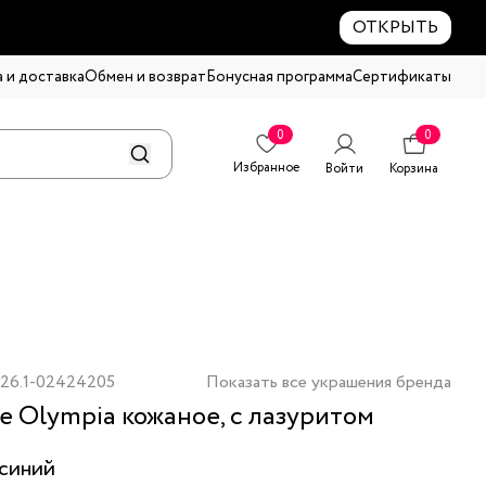
ОТКРЫТЬ
 и доставка
Обмен и возврат
Бонусная программа
Сертификаты
0
0
Избранное
Войти
Корзина
26.1-02424205
Показать все украшения бренда
е Olympia кожаное, с лазуритом
синий