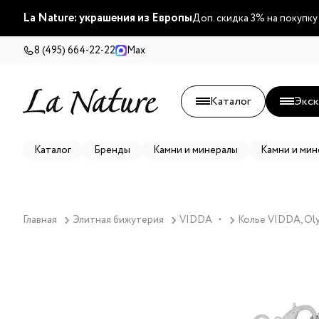
La Nature: украшения из Европы
Доп. скидка 3% на покупку
8 (495) 664-22-22
Max
Каталог
Экск
Каталог
Бренды
Камни и минералы
Камни и мин
Главная
Элитная бижутерия
VIDDA
Колье VIDDA, Oly
▼