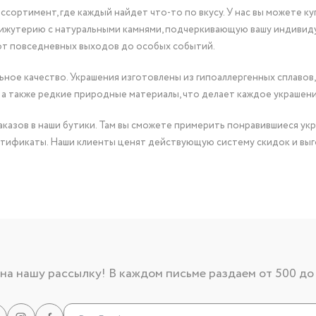
сортимент, где каждый найдет что-то по вкусу. У нас вы можете к
бижутерию с натуральными камнями, подчеркивающую вашу индивид
от повседневных выходов до особых событий.
ное качество. Украшения изготовлены из гипоаллергенных сплавов,
 а также редкие природные материалы, что делает каждое украшен
казов в наши бутики. Там вы сможете примерить понравившиеся укр
тификаты. Наши клиенты ценят действующую систему скидок и выг
а нашу рассылку! В каждом письме раздаем от 500 до