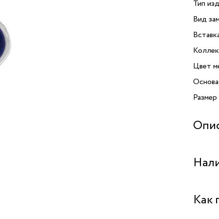
Тип изд
Вид зам
Вставк
Коллек
Цвет м
Основа
Размер
Опи
Изыска
Нали
совреме
Колье 
композ
Бутик "
Как 
инкрус
цвета.