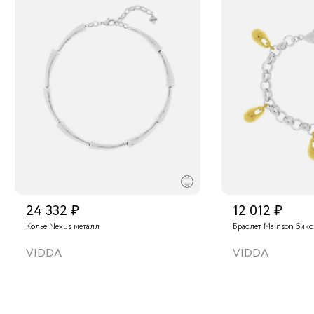
24 332 ₽
12 012 ₽
Колье Nexus металл
Браслет Mainson бик
VIDDA
VIDDA