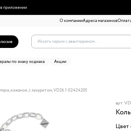
 в приложении
О компании
Адреса магазинов
Оплата
люзив
ералы по знаку зодиака
Акции
mpia, кожаное, с лазуритом, VD26.1-02424205
арт.
VD
Коль
Цвет