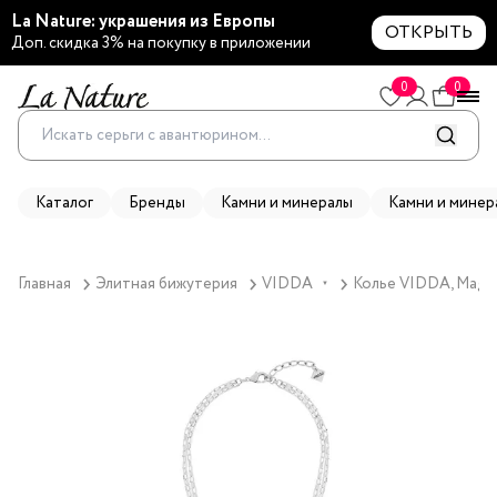
La Nature: украшения из Европы
ОТКРЫТЬ
Доп. скидка 3% на покупку в приложении
0
0
Каталог
Бренды
Камни и минералы
Камни и минер
Главная
Элитная бижутерия
VIDDA
Колье VIDDA, Magna
▼