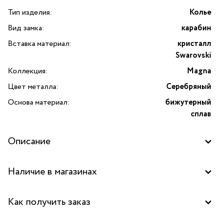
Тип изделия:
Колье
Вид замка:
карабин
Вставка материал:
кристалл
Swarovski
Коллекция:
Magna
Цвет металла:
Серебряный
Основа материал:
бижутерный
сплав
Описание
Колье Magna двойное, с кристаллом Swarovski от
Наличие в магазинах
испанского бренда VIDDA. Главная изюминка изделия —
сверкающий кристалл Swarovski, который приковывает
Бутик "La Nature" в ТД "Дружба", Москва
взгляды блеском и игрой света. Колье выполнено
Как получить заказ
из прочного бижутерного сплава с покрытием
Бутик "La Nature" в ТРК "Щука", Москва