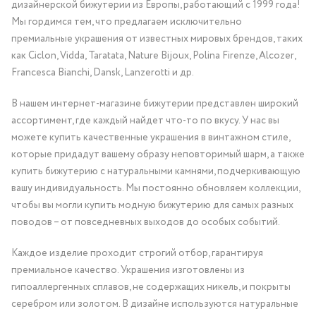
дизайнерской бижутерии из Европы, работающий с 1999 года!
Мы гордимся тем, что предлагаем исключительно
премиальные украшения от известных мировых брендов, таких
как Ciclon, Vidda, Taratata, Nature Bijoux, Polina Firenze, Alcozer,
Francesca Bianchi, Dansk, Lanzerotti и др.
В нашем интернет-магазине бижутерии представлен широкий
ассортимент, где каждый найдет что-то по вкусу. У нас вы
можете купить качественные украшения в винтажном стиле,
которые придадут вашему образу неповторимый шарм, а также
купить бижутерию с натуральными камнями, подчеркивающую
вашу индивидуальность. Мы постоянно обновляем коллекции,
чтобы вы могли купить модную бижутерию для самых разных
поводов – от повседневных выходов до особых событий.
Каждое изделие проходит строгий отбор, гарантируя
премиальное качество. Украшения изготовлены из
гипоаллергенных сплавов, не содержащих никель, и покрыты
серебром или золотом. В дизайне используются натуральные