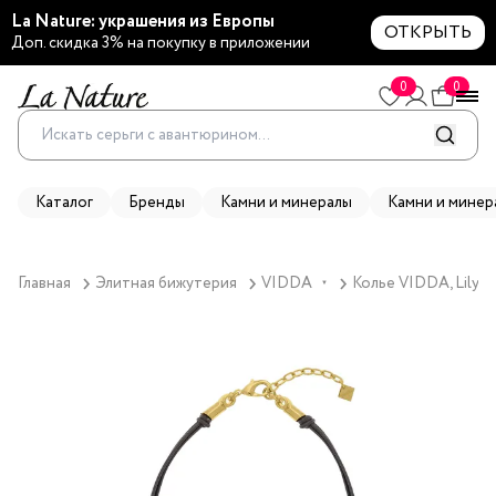
La Nature: украшения из Европы
ОТКРЫТЬ
Доп. скидка 3% на покупку в приложении
0
0
Каталог
Бренды
Камни и минералы
Камни и минер
Главная
Элитная бижутерия
VIDDA
Колье VIDDA, Lily, 
▼