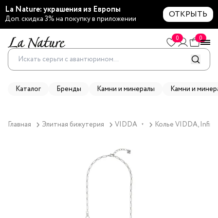
La Nature: украшения из Европы
ОТКРЫТЬ
Доп. скидка 3% на покупку в приложении
0
0
Каталог
Бренды
Камни и минералы
Камни и минер
Главная
Элитная бижутерия
VIDDA
Колье VIDDA, Infini
▼