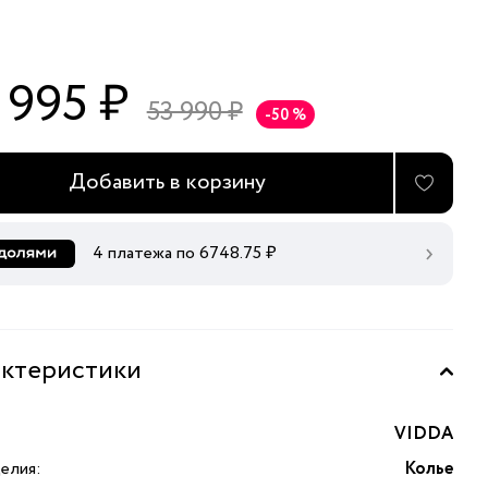
 995 ₽
53 990 ₽
-50 %
Добавить в корзину
4 платежа по
6748.75
₽
ктеристики
VIDDA
елия:
Колье