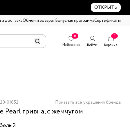
ОТКРЫТЬ
 и доставка
Обмен и возврат
Бонусная программа
Сертификаты
0
0
Избранное
Войти
Корзина
23-01652
Показать все украшения бренда
е Pearl гривна, с жемчугом
белый