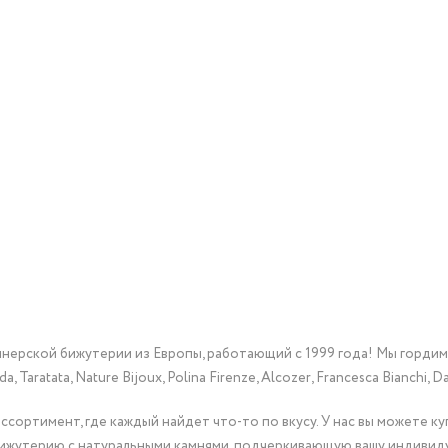
йнерской бижутерии из Европы, работающий с 1999 года! Мы горди
Taratata, Nature Bijoux, Polina Firenze, Alcozer, Francesca Bianchi, Da
сортимент, где каждый найдет что-то по вкусу. У нас вы можете к
бижутерию с натуральными камнями, подчеркивающую вашу индивид