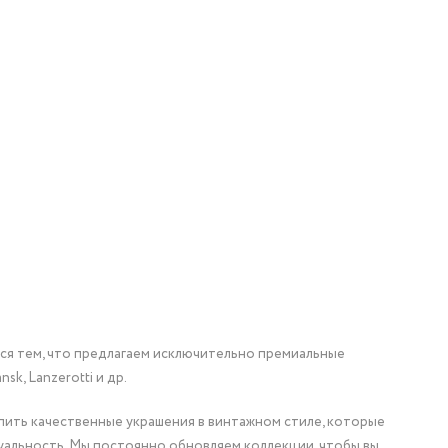
мся тем, что предлагаем исключительно премиальные
nsk, Lanzerotti и др.
упить качественные украшения в винтажном стиле, которые
уальность. Мы постоянно обновляем коллекции, чтобы вы