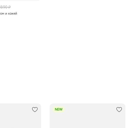
 890 ₽
гом и кожей
NEW