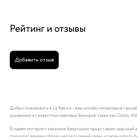
Рейтинг и отзывы
Добавить отзыв
Добро пожаловать в La Nature – ваш онлайн-гипермаркет диза
украшения от известных мировых брендов, таких как Ciclon, Vidda, 
В нашем интернет-магазине бижутерии представлен широкий ас
придадут вашему образу неповторимый шарм, а также купить 