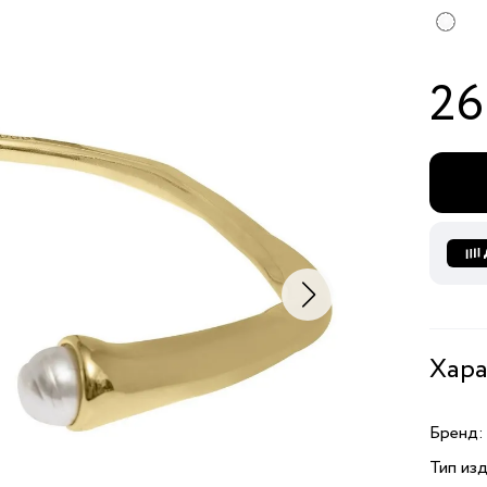
26
Хара
Бренд:
Тип изд