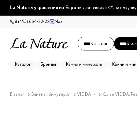
La Nature: украшения из Европы
Доп. скидка 3% на покупку
8 (495) 664-22-22
Max
Каталог
Экск
Каталог
Бренды
Камни и минералы
Камни и мин
Главная
Элитная бижутерия
VIDDA
Колье VIDDA, Pear
▼