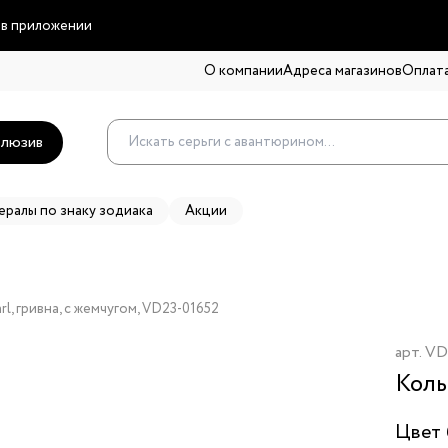
 в приложении
О компании
Адреса магазинов
Оплата
люзив
ералы по знаку зодиака
Акции
l, гривна, с жемчугом, VD23-01652
арт.
VD
Коль
Цвет