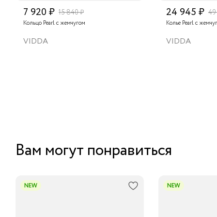
7 920 ₽
24 945 ₽
15 840 ₽
49
Кольцо Pearl с жемчугом
Колье Pearl с жемчу
VIDDA
VIDDA
Вам могут понравиться
NEW
NEW