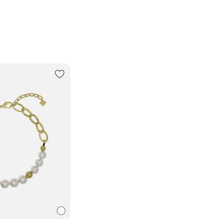
В пункт
Трансп
Подроб