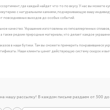
сортимент, где каждый найдет что-то по вкусу. У нас вы можете к
бижутерию с натуральными камнями, подчеркивающую вашу индивид
от повседневных выходов до особых событий.
ное качество. Украшения изготовлены из гипоаллергенных сплавов,
 а также редкие природные материалы, что делает каждое украшен
казов в наши бутики. Там вы сможете примерить понравившиеся укр
тификаты. Наши клиенты ценят действующую систему скидок и выг
а нашу рассылку! В каждом письме раздаем от 500 до