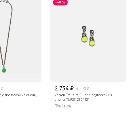
-40 %
2 754 ₽
 ₽
4 590 ₽
or, с подвеской из смолы,
Серьги Tra-la-ra, Fluor, с подвеской из
смолы, TLR23-235P101
Tra-la-ra