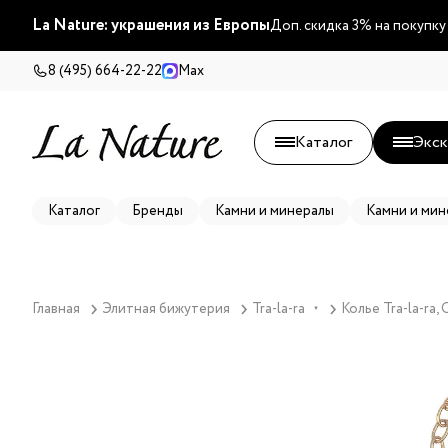
La Nature: украшения из Европы
Доп. скидка 3% на покупку
8 (495) 664-22-22
Max
Каталог
Экск
Каталог
Бренды
Камни и минералы
Камни и мин
Главная
Элитная бижутерия
Tra-la-ra
Колье Tra-la-ra,
▼