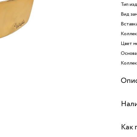
Тип изд
Вид зам
Вставк
Коллек
Цвет м
Основа
Коллекц
Опи
Колье 
Нали
которо
выполн
своим 
Бутик 
Как 
элеган
подходи