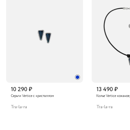
10 290 ₽
13 490 ₽
Серьги Vertice с кристаллом
Колье Vertice кожаное
Tra-la-ra
Tra-la-ra