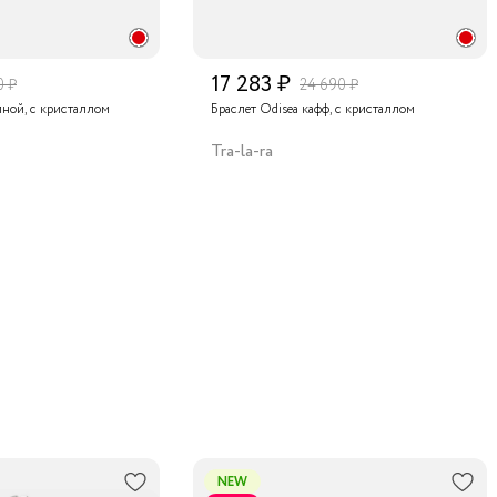
желанн
уникал
дополн
17 283 ₽
порадо
0 ₽
24 690 ₽
это вы
йной, с кристаллом
Браслет Odisea кафф, с кристаллом
Tra-la-ra
NEW