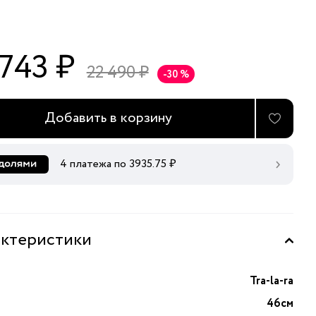
 743 ₽
22 490 ₽
-30 %
Добавить в корзину
4 платежа по
3935.75
₽
ктеристики
Tra-la-ra
46см