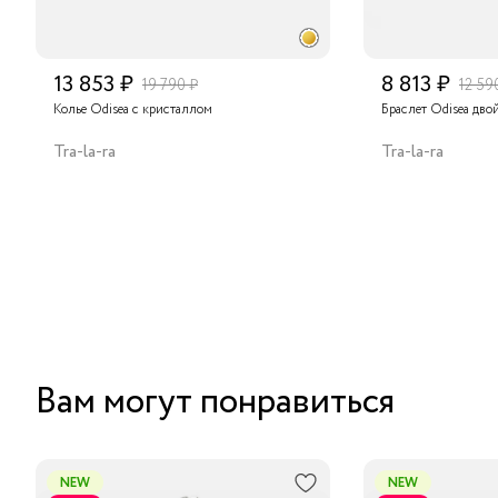
13 853 ₽
8 813 ₽
19 790 ₽
12 59
Колье Odisea с кристаллом
Браслет Odisea дво
Tra-la-ra
Tra-la-ra
Вам могут понравиться
NEW
NEW