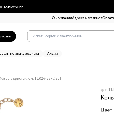
 в приложении
О компании
Адреса магазинов
Оплата
люзив
ералы по знаку зодиака
Акции
 Odisea, с кристаллом, TLR24-237O201
арт.
TL
Коль
Цвет