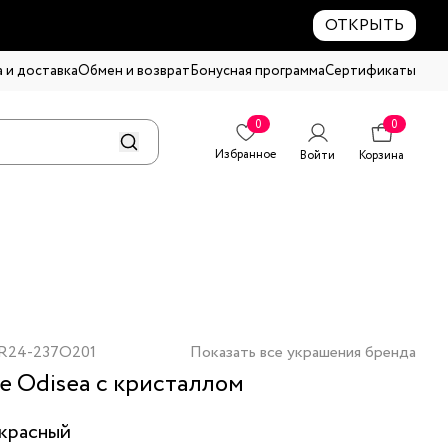
ОТКРЫТЬ
 и доставка
Обмен и возврат
Бонусная программа
Сертификаты
0
0
Избранное
Войти
Корзина
R24-237O201
Показать все украшения бренда
е Odisea с кристаллом
красный