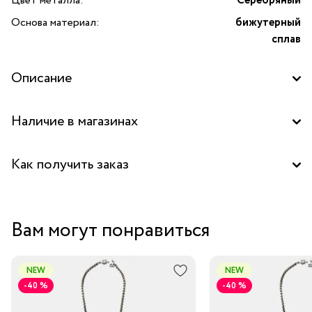
Цвет металла:
Серебряный
Основа материал:
бижутерный
сплав
Описание
Наличие в магазинах
Центральный склад
Как получить заказ
Забрать бесплатно в бутике
Вам могут понравиться
Курьером за 1-2 дня
В пункт выдачи заказов Boxberry
NEW
NEW
-40 %
-40 %
Транспортной компанией по России