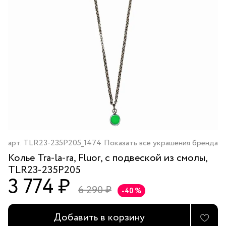
арт.
TLR23-235P205_1474
Показать все украшения бренда
Колье Tra-la-ra, Fluor, с подвеской из смолы,
TLR23-235P205
3 774 ₽
6 290 ₽
-40 %
Добавить в корзину