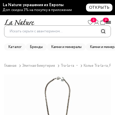
La Nature: украшения из Европы
ОТКРЫТЬ
Доп. скидка 3% на покупку в приложении
0
0
Каталог
Бренды
Камни и минералы
Камни и минер
Главная
Элитная бижутерия
Tra-la-ra
Колье Tra-la-ra, F
▼