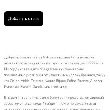
Добавить отзыв
Добро пожаловать в La Nature – ваш онлайн-гипермаркет
дизайнерской бижутерии из Европы, работающий с 1999 года!
Мы гордимся тем, что предлагаем исключительно
премиальные украшения от известных мировых брендов, таких
как Ciclon, Vidda, Taratata, Nature Bijoux, Polina Firenze, Alcozer,
Francesca Bianchi, Dansk, Lanzerotti и др.
В нашем интернет-магазине бижутерии представлен широкий
ассортимент, где каждый найдет что-то по вкусу. У нас вы
можете купить качественные украшения в винтажном стиле,