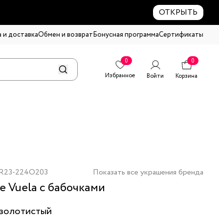
ОТКРЫТЬ
 и доставка
Обмен и возврат
Бонусная программа
Сертификаты
0
0
Избранное
Войти
Корзина
R23-224O203
Показать все украшения бренда
е Vuela с бабочками
золотистый