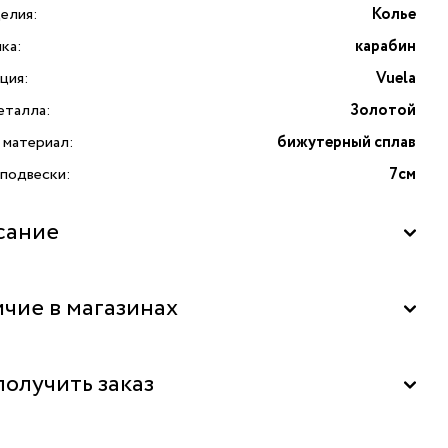
елия:
Колье
ка:
карабин
ция:
Vuela
еталла:
Золотой
 материал:
бижутерный сплав
 подвески:
7см
сание
чие в магазинах
льный склад
получить заказ