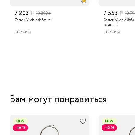
7 203 ₽
7 553 ₽
10 290 ₽
10 79
Серьги Vuela с бабочкой
Серьги Vuela с баб
вставкой
Tra-la-ra
Tra-la-ra
Вам могут понравиться
NEW
NEW
-40 %
-40 %