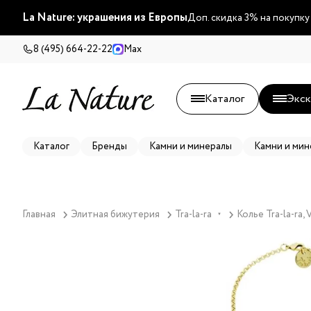
La Nature: украшения из Европы
Доп. скидка 3% на покупку
8 (495) 664-22-22
Max
Каталог
Экск
Каталог
Бренды
Камни и минералы
Камни и мин
Главная
Элитная бижутерия
Tra-la-ra
Колье Tra-la-ra,
▼