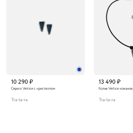
10 290 ₽
13 490 ₽
Серьги Vertice с кристаллом
Колье Vertice кожаное
Tra-la-ra
Tra-la-ra