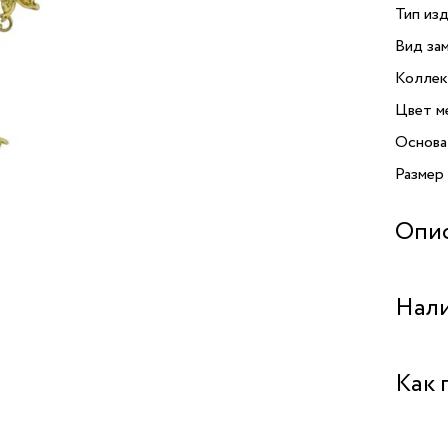
Тип изд
Вид зам
Коллек
Цвет м
Основа
Размер
Опи
Нали
Центра
Как 