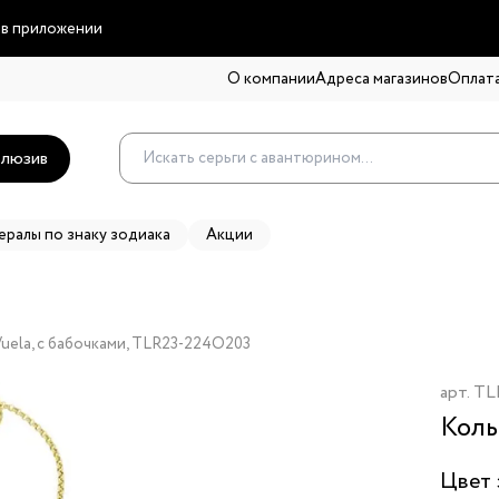
 в приложении
О компании
Адреса магазинов
Оплата
люзив
ералы по знаку зодиака
Акции
 Vuela, с бабочками, TLR23-224O203
арт.
TL
Коль
Цвет