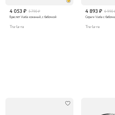
4 053 ₽
4 893 ₽
5 790 ₽
6 990 
Браслет Vuela кожаный, с бабочкой
Серьги Vuela с бабоч
Tra-la-ra
Tra-la-ra