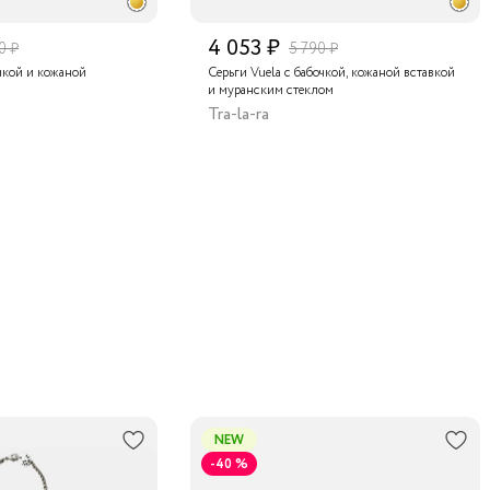
4 053 ₽
0 ₽
5 790 ₽
очкой и кожаной
Серьги Vuela с бабочкой, кожаной вставкой
и муранским стеклом
Tra-la-ra
NEW
-40 %