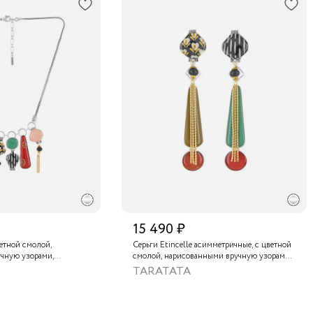
15 490 ₽
ветной смолой,
Серьги Etincelle асимметричные, с цветной
чную узорами,
смолой, нарисованными вручную узорами,
, золотой краской,
слюдяным порошком, стеклянной бусиной,
TARATATA
нам и тонированным
тонированным гематитом и золотой
краской