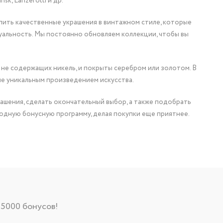
nsk, Lanzerotti и др.
упить качественные украшения в винтажном стиле, которые
уальность. Мы постоянно обновляем коллекции, чтобы вы
 не содержащих никель, и покрыты серебром или золотом. В
ие уникальным произведением искусства.
ашения, сделать окончательный выбор, а также подобрать
одную бонусную программу, делая покупки еще приятнее.
 5000 бонусов!