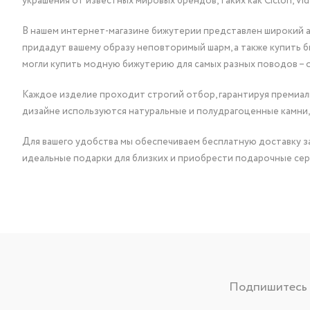
украшения от известных мировых брендов, таких как Ciclon, Vidda, 
В нашем интернет-магазине бижутерии представлен широкий ас
придадут вашему образу неповторимый шарм, а также купить 
могли купить модную бижутерию для самых разных поводов – 
Каждое изделие проходит строгий отбор, гарантируя премиаль
дизайне используются натуральные и полудрагоценные камни,
Для вашего удобства мы обеспечиваем бесплатную доставку за
идеальные подарки для близких и приобрести подарочные сер
Подпишитесь н