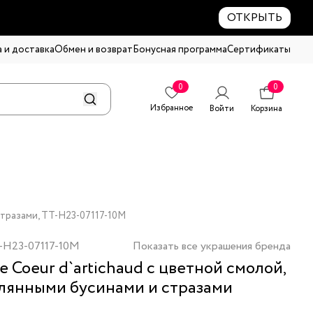
ОТКРЫТЬ
 и доставка
Обмен и возврат
Бонусная программа
Сертификаты
0
0
Избранное
Войти
Корзина
стразами, TT-H23-07117-10M
-H23-07117-10M
Показать все украшения бренда
е Coeur d`artichaud с цветной смолой,
лянными бусинами и стразами