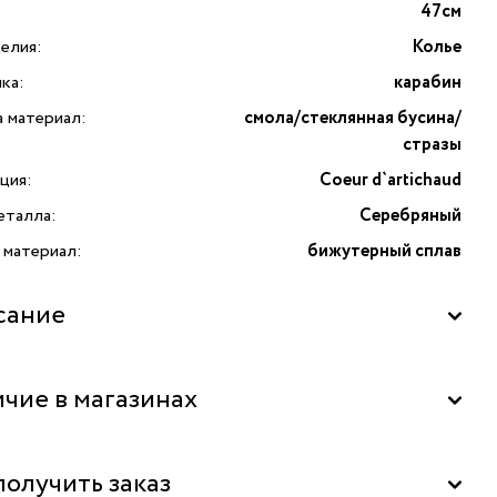
47см
елия:
Колье
ка:
карабин
а материал:
смола/стеклянная бусина/
стразы
ция:
Coeur d`artichaud
еталла:
Серебряный
 материал:
бижутерный сплав
сание
TARATATA Hotel particulier – это настоящее произведение
чие в магазинах
ва, которое воплощает в себе гармонию и элегантность.
 смола, придавая серьгам неповторимый характер,
т насыщенные и притягательные оттенки. Её мягкость и
льный склад
получить заказ
а дарят украшению изумительную жизненность, наполняя