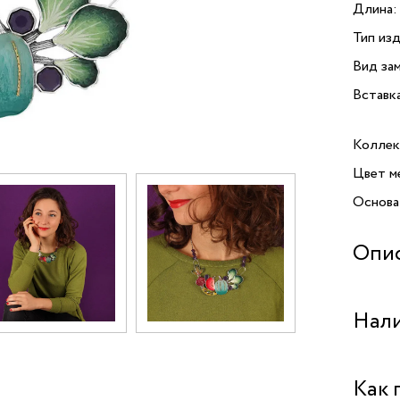
Длина:
Тип изд
Вид зам
Вставк
Коллек
Цвет м
Основа
Опи
Колье 
Нали
искусст
Цветная
создае
Центра
Как 
глубин