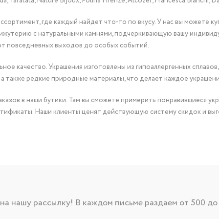
Taratata, Nature Bijoux, Polina Firenze, Alcozer, Francesca Bianchi, Da
сортимент, где каждый найдет что-то по вкусу. У нас вы можете к
бижутерию с натуральными камнями, подчеркивающую вашу индивид
от повседневных выходов до особых событий.
ное качество. Украшения изготовлены из гипоаллергенных сплавов,
 а также редкие природные материалы, что делает каждое украшен
казов в наши бутики. Там вы сможете примерить понравившиеся укр
тификаты. Наши клиенты ценят действующую систему скидок и выг
а нашу рассылку! В каждом письме раздаем от 500 до