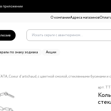
 в приложении
О компании
Адреса магазинов
Оплата
люзив
ералы по знаку зодиака
Акции
TA, Coeur d`artichaud, с цветной смолой, стеклянными бусинами и 
арт.
TT
Коль
стек