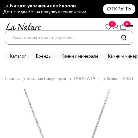
La Nature: украшения из Европы
ОТКРЫТЬ
Доп. скидка 3% на покупку в приложении
0
0
Каталог
Бренды
Камни и минералы
Камни и минер
Главная
Элитная бижутерия
TARATATA
Колье TARATATA
▼