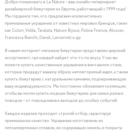
Добро пожаловать в La Nature – ваш онлайн-гипермаркет
дизайнерской бижутерии из Европы, работающий с 1999 года!
Мы гордимся тем, что предлагаем исключительно
премиальные украшения от известных мировых брендов, таких
как Ciclon, Vidda, Taratata, Nature Bijoux, Polina Firenze, Alcozer,
Francesca Bianchi, Dansk, Lanzerotti и др.
В нашем интернет-магазине бижутерии представлен широкий
ассортимент, где каждый найдет что-то по вкусу. У нас вы
можете купить качественные украшения в винтажном стиле,
которые придадут вашему образу неповторимый шарм, а также
купить бижутерию с натуральными камнями, подчеркивающую
вашу индивидуальность. Мы постоянно обновляем коллекции,
чтобы вы могли купить модную бижутерию для самых разных
поводов – от повседневных выходов до особых событий.
Каждое изделие проходит строгий отбор, гарантируя
премиальное качество. Украшения изготовлены из
гипоаллергенных сплавов, не содержащих никель, и покрыты