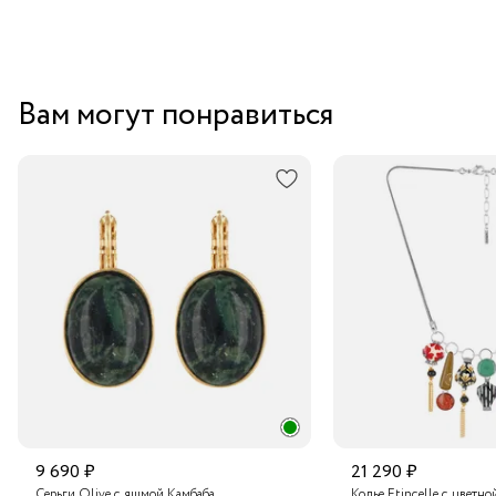
элегантности и безупречного стиля.
Вам могут понравиться
9 690 ₽
21 290 ₽
Серьги Olive с яшмой Камбаба
Колье Etincelle с цветно