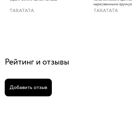
нарисованными вручную
слюдяным порошком, зо
TARATATA
TARATATA
стеклянными бусинам и
гематитом
Рейтинг и отзывы
Добавить отзыв