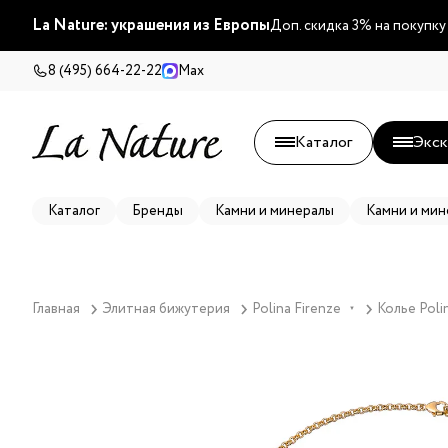
La Nature: украшения из Европы
Доп. скидка 3% на покупку
8 (495) 664-22-22
Max
Каталог
Экск
Каталог
Бренды
Камни и минералы
Камни и мин
Главная
Элитная бижутерия
Polina Firenze
Колье Poli
▼