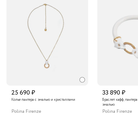
25 690 ₽
33 890 ₽
Колье пантера с эмалью и кристаллами
Браслет кафф, пантер
эмалью
Polina Firenze
Polina Firenze