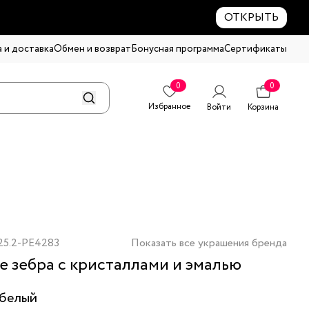
ОТКРЫТЬ
 и доставка
Обмен и возврат
Бонусная программа
Сертификаты
0
0
Избранное
Войти
Корзина
25.2-PE4283
Показать все украшения бренда
е зебра с кристаллами и эмалью
белый