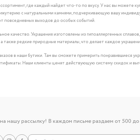
сортимент, где каждый найдет что-то по вкусу. У нас вы можете к
бижутерию с натуральными камнями, подчеркивающую вашу индивид
от повседневных выходов до особых событий.
ное качество. Украшения изготовлены из гипоаллергенных сплавов,
 а также редкие природные материалы, что делает каждое украшен
казов в наши бутики. Там вы сможете примерить понравившиеся укр
тификаты. Наши клиенты ценят действующую систему скидок и выг
а нашу рассылку! В каждом письме раздаем от 500 до