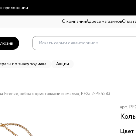
 в приложении
О компании
Адреса магазинов
Оплата
люзив
ералы по знаку зодиака
Акции
na Firenze, зебра с кристаллами и эмалью, PF25.2-PE4283
арт.
PF
Коль
Цвет