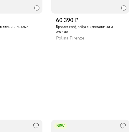
60 390 ₽
сталлами и эмалью
Браслет кафф, зебра с кристаллами и
эмалью
Polina Firenze
NEW