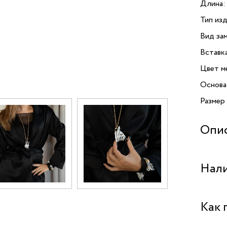
Длина:
Тип изд
Вид зам
Вставк
Цвет м
Основа
Размер
Опи
Колье 
Нали
Polina 
Italy. 
сплава
Центра
Как 
благор
заслуж