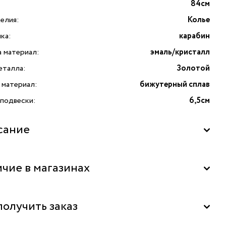
84см
елия:
Колье
ка:
карабин
а материал:
эмаль/кристалл
еталла:
Золотой
 материал:
бижутерный сплав
 подвески:
6,5см
сание
«Зебра» с кристаллами и эмалью от итальянского бренда
чие в магазинах
Firenze — воплощение элегантности и качества Made in
Колье выполнено из высококачественного бижутерного
 с роскошным золотым покрытием, что придаёт изделию
льный склад
получить заказ
одный блеск и долговечность. Особое внимание
ивает оригинальная подвеска длиной: анималистический