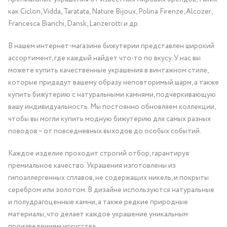
как Ciclon, Vidda, Taratata, Nature Bijoux, Polina Firenze, Alcozer,
Francesca Bianchi, Dansk, Lanzerotti и др.
В нашем интернет-магазине бижутерии представлен широкий
ассортимент, где каждый найдет что-то по вкусу. У нас вы
можете купить качественные украшения в винтажном стиле,
которые придадут вашему образу неповторимый шарм, а также
купить бижутерию с натуральными камнями, подчеркивающую
вашу индивидуальность. Мы постоянно обновляем коллекции,
чтобы вы могли купить модную бижутерию для самых разных
поводов – от повседневных выходов до особых событий.
Каждое изделие проходит строгий отбор, гарантируя
премиальное качество. Украшения изготовлены из
гипоаллергенных сплавов, не содержащих никель, и покрыты
серебром или золотом. В дизайне используются натуральные
и полудрагоценные камни, а также редкие природные
материалы, что делает каждое украшение уникальным
произведением искусства.