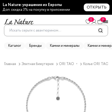
La Nature: украшения из Европы
ОТКРЫТЬ
Доп. скидка 3% на покупку в приложении
0
0
Каталог
Бренды
Камни и минералы
Камни и минер
Главная
Элитная бижутерия
ORI TAO
Колье ORI TAO, C
▼