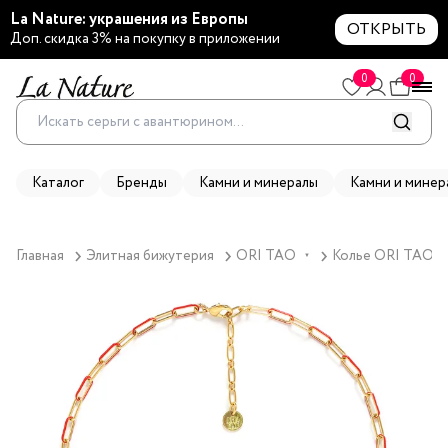
La Nature: украшения из Европы
ОТКРЫТЬ
Доп. скидка 3% на покупку в приложении
0
0
Каталог
Бренды
Камни и минералы
Камни и минер
Главная
Элитная бижутерия
ORI TAO
Колье ORI TAO, Bo
▼