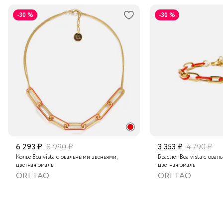
В пункт выдачи заказов Boxberry
-30 %
-30 %
Транспортной компанией по России
Подробнее о сроках доставки
6 293 ₽
8 990 ₽
3 353 ₽
4 790 ₽
Колье Boa vista с овальными звеньями,
Браслет Boa vista с ова
цветная эмаль
цветная эмаль
ORI TAO
ORI TAO