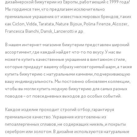
дизайнерской бижутерии из Европы, работающий с 1999 года!
Мы гордимся тем, что предлагаем исключительно
премиальные украшения от известных мировых брендов, таких
как Ciclon, Vidda, Taratata, Nature Bijoux, Polina Firenze, Alcozer,
Francesca Bianchi, Dansk, Lanzerotti и др.
В нашем интернет-магазине бижутерии представлен широкий
ассортимент, где каждый найдет что-то по вкусу. У нас вы
можете купить качественные украшения в винтажном стиле,
которые придадут вашему образу неповторимый шарм, а также
купить бижутерию с натуральными камнями, подчеркивающую
вашу индивидуальность. Мы постоянно обновляем коллекции,
чтобы вы могли купить модную бижутерию для самых разных
поводов – от повседневных выходов до особых событий.
Каждое изделие проходит строгий отбор, гарантируя
премиальное качество. Украшения изготовлены из
гипоаллергенных сплавов, не содержащих никель, и покрыты
серебром или золотом. В дизайне используются натуральные