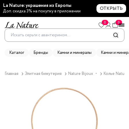
La Nature: украшения из Европы
ОТКРЫТЬ
Доп. скидка 3% на покупку в приложении
0
0
Каталог
Бренды
Камни и минералы
Камни и минер
Главная
Элитная бижутерия
Nature Bijoux
Колье Nature 
▼