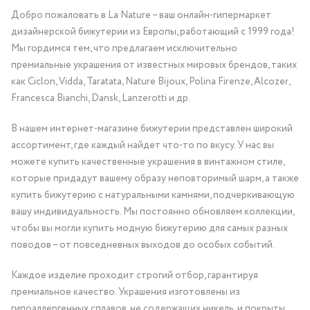
Добро пожаловать в La Nature – ваш онлайн-гипермаркет
дизайнерской бижутерии из Европы, работающий с 1999 года!
Мы гордимся тем, что предлагаем исключительно
премиальные украшения от известных мировых брендов, таких
как Ciclon, Vidda, Taratata, Nature Bijoux, Polina Firenze, Alcozer,
Francesca Bianchi, Dansk, Lanzerotti и др.
В нашем интернет-магазине бижутерии представлен широкий
ассортимент, где каждый найдет что-то по вкусу. У нас вы
можете купить качественные украшения в винтажном стиле,
которые придадут вашему образу неповторимый шарм, а также
купить бижутерию с натуральными камнями, подчеркивающую
вашу индивидуальность. Мы постоянно обновляем коллекции,
чтобы вы могли купить модную бижутерию для самых разных
поводов – от повседневных выходов до особых событий.
Каждое изделие проходит строгий отбор, гарантируя
премиальное качество. Украшения изготовлены из
гипоаллергенных сплавов, не содержащих никель, и покрыты