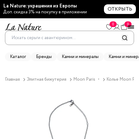
La Nature: украшения из Европы
ОТКРЫТЬ
Доп. скидка 3% на покупку в приложении
0
0
Каталог
Бренды
Камни и минералы
Камни и минер
Главная
Элитная бижутерия
Moon Paris
Колье Moon Pari
▼