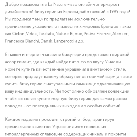
Добро пожаловать в La Nature – ваш онлайн-гипермаркет
дизайнерской бижутерии из Европы, работающий с 1999 года!
Мы гордимся тем, что предлагаем исключительно
премиальные украшения от известных мировых брендов, таких
как Ciclon, Vidda, Taratata, Nature Bijoux, Polina Firenze, Alcozer,
Francesca Bianchi, Dansk, Lanzerotti и др.
В нашем интернет-магазине бижутерии представлен широкий
ассортимент, где каждый найдет что-то по вкусу. У нас вы
можете купить качественные украшения в винтажном стиле,
которые придадут вашему образу неповторимый шарм, а также
купить бижутерию с натуральными камнями, подчеркивающую
вашу индивидуальность. Мы постоянно обновляем коллекции,
чтобы вы могли купить модную бижутерию для самых разных
поводов – от повседневных выходов до особых событий.
Каждое изделие проходит строгий отбор, гарантируя
премиальное качество. Украшения изготовлены из
гипоаллергенных сплавов, не содержащих никель, и покрыты