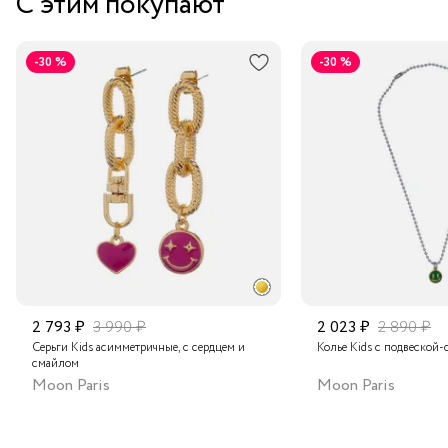
С этим покупают
Курьером за 1-2 дня
В пункт выдачи заказов Boxberry
-30 %
-30 %
Транспортной компанией по России
Подробнее о сроках доставки
2 793 ₽
3 990 ₽
2 023 ₽
2 890 ₽
Серьги Kids асимметричные, с сердцем и
Колье Kids с подвеской
смайлом
Moon Paris
Moon Paris