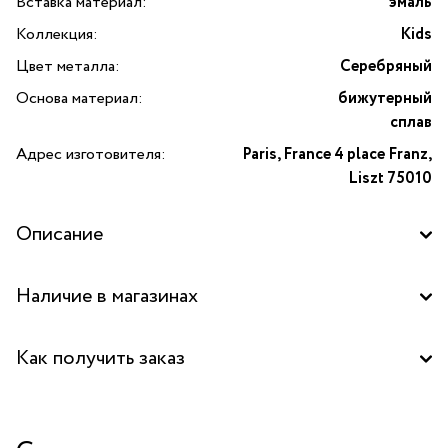
Вставка материал:
эмаль
Коллекция:
Kids
Цвет металла:
Серебряный
Основа материал:
бижутерный
сплав
Адрес изготовителя:
Paris, France 4 place Franz,
Liszt 75010
Описание
Наличие в магазинах
Аутлет "La Nature" в ТЦ "Елоховский пассаж", Москва
Как получить заказ
Центральный склад
Забрать бесплатно в бутике