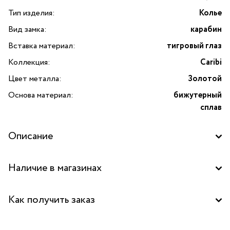
Тип изделия:
Колье
Вид замка:
карабин
Вставка материал:
тигровый глаз
Коллекция:
Caribi
Цвет металла:
Золотой
Основа материал:
бижутерный
сплав
Описание
Колье Caribi с тигровым глазом и подвесками-лимонами —
Наличие в магазинах
роскошное украшение от итальянского бренда Lanzerotti,
способное стать ярким акцентом вашего образа. Это
Бутик "La Nature" в ТЦ "Метрополис", Москва
колье выполнено из высококачественного бижутерного
Как получить заказ
сплава с изысканным золотым покрытием, что придает
Бутик "La Nature" в ТРК "Щука", Москва
ему благородное сияние и элегантность. Особое внимание