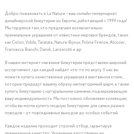
Добро пожаловать в La Nature – ваш онлайн-гипермаркет
дизайнерской бижутерии из Европы, работающий с 1999 года!
Мы гордимся тем, что предлагаем исключительно
премиальные украшения от известных мировых брендов, таких
как Ciclon, Vidda, Taratata, Nature Bijoux, Polina Firenze, Alcozer,
Francesca Bianchi, Dansk, Lanzerotti и др.
В нашем интернет-магазине бижутерии представлен широкий
ассортимент, где каждый найдет что-то по вкусу. У нас вы
можете купить качественные украшения в винтажном стиле,
которые придадут вашему образу неповторимый шарм, а также
купить бижутерию с натуральными камнями, подчеркивающую
вашу индивидуальность. Мы постоянно обновляем коллекции,
чтобы вы могли купить модную бижутерию для самых разных
поводов – от повседневных выходов до особых событий.
Каждое изделие проходит строгий отбор, гарантируя
премиальное качество. Украшения изготовлены из