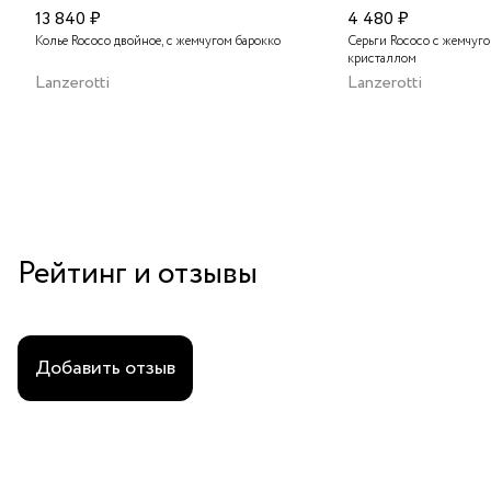
13 840 ₽
4 480 ₽
Колье Rococo двойное, с жемчугом барокко
Серьги Rococo с жемчуг
кристаллом
Lanzerotti
Lanzerotti
Рейтинг и отзывы
Добавить отзыв