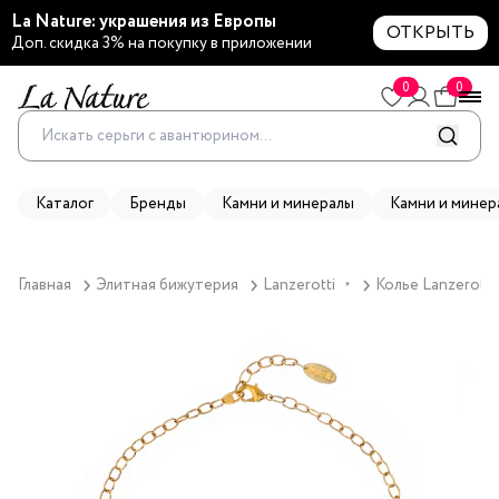
La Nature: украшения из Европы
ОТКРЫТЬ
Доп. скидка 3% на покупку в приложении
0
0
Каталог
Бренды
Камни и минералы
Камни и минер
Главная
Элитная бижутерия
Lanzerotti
Колье Lanzerotti
▼