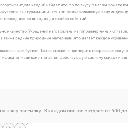
сортимент, где каждый найдет что-то по вкусу. У нас вы можете к
бижутерию с натуральными камнями, подчеркивающую вашу индивид
от повседневных выходов до особых событий.
ное качество. Украшения изготовлены из гипоаллергенных сплавов,
 а также редкие природные материалы, что делает каждое украшен
казов в наши бутики. Там вы сможете примерить понравившиеся укр
тификаты. Наши клиенты ценят действующую систему скидок и выг
а нашу рассылку! В каждом письме раздаем от 500 до