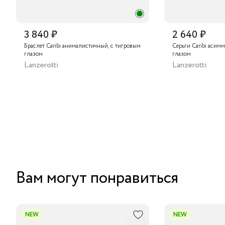
3 840 ₽
2 640 ₽
Браслет Caribi анималистичный, с тигровым
Серьги Caribi асим
глазом
глазом
Lanzerotti
Lanzerotti
Вам могут понравиться
NEW
NEW