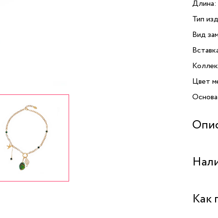
Длина:
Тип изд
Вид зам
Вставк
Коллек
Цвет м
Основа
Опи
Колье C
Нали
украшен
кто цен
из про
Бутик "
Как 
покрыт
вставок
Бутик 