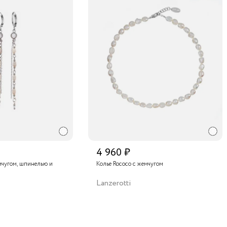
4 960 ₽
мчугом, шпинелью и
Колье Rococo с жемчугом
Lanzerotti