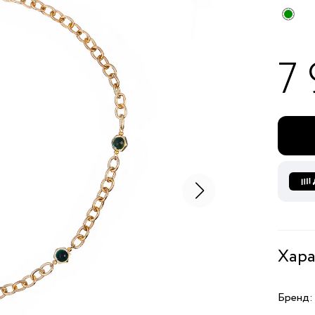
7
Хара
Бренд: