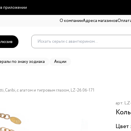
 в приложении
О компании
Адреса магазинов
Оплата
люзив
ералы по знаку зодиака
Акции
i, Caribi, с агатом и тигровым глазом, LZ-26.06-171
арт.
LZ-
Коль
Цвет