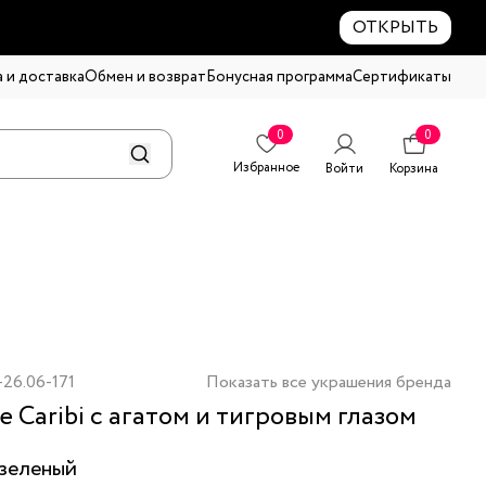
ОТКРЫТЬ
 и доставка
Обмен и возврат
Бонусная программа
Сертификаты
0
0
Избранное
Войти
Корзина
26.06-171
Показать все украшения бренда
е Caribi с агатом и тигровым глазом
зеленый