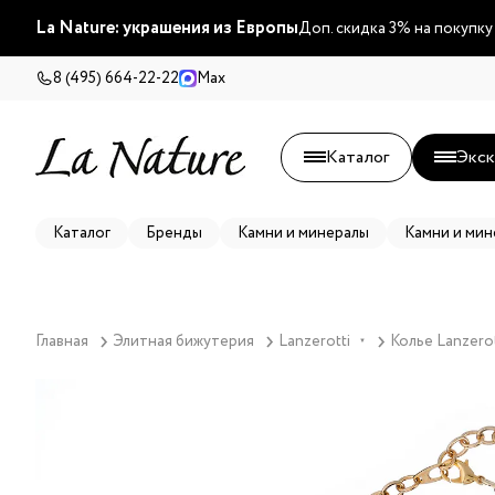
La Nature: украшения из Европы
Доп. скидка 3% на покупку
8 (495) 664-22-22
Max
Каталог
Экск
Каталог
Бренды
Камни и минералы
Камни и мин
Главная
Элитная бижутерия
Lanzerotti
Колье Lanzerott
▼