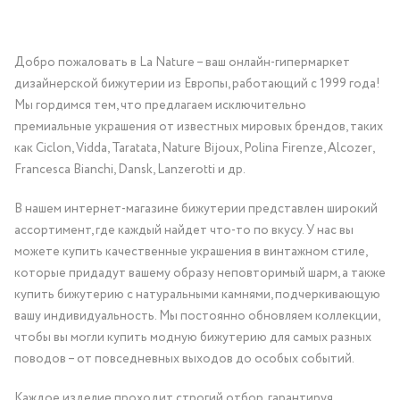
Добро пожаловать в La Nature – ваш онлайн-гипермаркет
дизайнерской бижутерии из Европы, работающий с 1999 года!
Мы гордимся тем, что предлагаем исключительно
премиальные украшения от известных мировых брендов, таких
как Ciclon, Vidda, Taratata, Nature Bijoux, Polina Firenze, Alcozer,
Francesca Bianchi, Dansk, Lanzerotti и др.
В нашем интернет-магазине бижутерии представлен широкий
ассортимент, где каждый найдет что-то по вкусу. У нас вы
можете купить качественные украшения в винтажном стиле,
которые придадут вашему образу неповторимый шарм, а также
купить бижутерию с натуральными камнями, подчеркивающую
вашу индивидуальность. Мы постоянно обновляем коллекции,
чтобы вы могли купить модную бижутерию для самых разных
поводов – от повседневных выходов до особых событий.
Каждое изделие проходит строгий отбор, гарантируя