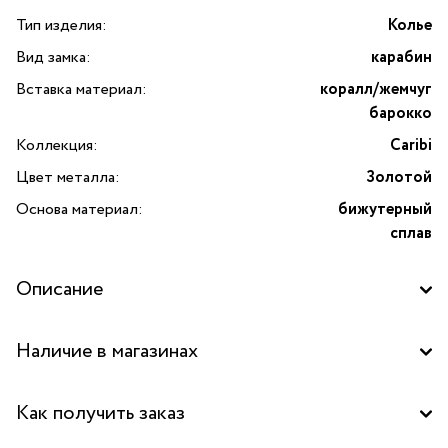
Тип изделия:
Колье
Вид замка:
карабин
Вставка материал:
коралл/жемчуг
барокко
Коллекция:
Caribi
Цвет металла:
Золотой
Основа материал:
бижутерный
сплав
Описание
Колье Caribi трансформер с кораллом и жемчугом
Наличие в магазинах
барокко от бренда Lanzerotti — это изысканное
украшение, которое подчеркнёт ваш утончённый вкус
Бутик "La Nature" в ТД "Дружба", Москва
и индивидуальность. Основными акцентами колье
Как получить заказ
выступают натуральный коралл и барочный жемчуг,
Бутик "La Nature" в ТРК "Красный кит", Мытищи