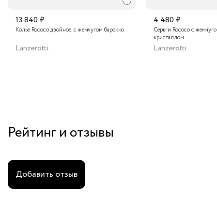
13 840 ₽
4 480 ₽
Колье Rococo двойное, с жемчугом барокко
Серьги Rococo с жемчуг
кристаллом
Lanzerotti
Lanzerotti
Рейтинг и отзывы
Добавить отзыв