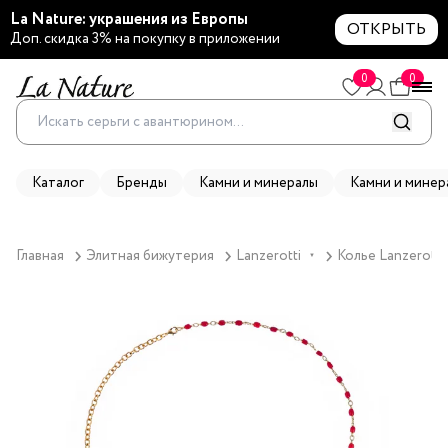
La Nature: украшения из Европы
ОТКРЫТЬ
Доп. скидка 3% на покупку в приложении
0
0
Каталог
Бренды
Камни и минералы
Камни и минер
Главная
Элитная бижутерия
Lanzerotti
Колье Lanzerotti
▼