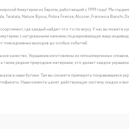
йнерской бижутерии из Европы, работающий с 1999 года! Мы горди
Taratata, Nature Bijoux, Polina Firenze, Alcozer, Francesca Bianchi, Da
сортимент, где каждый найдет что-то по вкусу. У нас вы можете к
бижутерию с натуральными камнями, подчеркивающую вашу индивид
от повседневных выходов до особых событий.
ное качество. Украшения изготовлены из гипоаллергенных сплавов,
 а также редкие природные материалы, что делает каждое украшен
казов в наши бутики. Там вы сможете примерить понравившиеся укр
тификаты. Наши клиенты ценят действующую систему скидок и выг