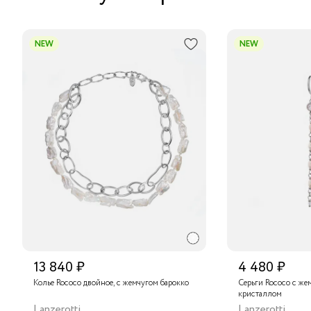
NEW
NEW
13 840 ₽
4 480 ₽
Колье Rococo двойное, с жемчугом барокко
Серьги Rococo с же
кристаллом
Lanzerotti
Lanzerotti