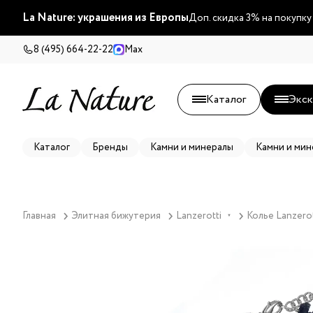
La Nature: украшения из Европы
Доп. скидка 3% на покупку
8 (495) 664-22-22
Max
Каталог
Экск
Каталог
Бренды
Камни и минералы
Камни и мин
Главная
Элитная бижутерия
Lanzerotti
Колье Lanzerot
▼