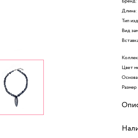
Бренд:
Длина:
Тип изд
Вид зам
Вставк
Коллек
Цвет м
Основа
Размер
Опи
Колье 
Нали
изыскан
которо