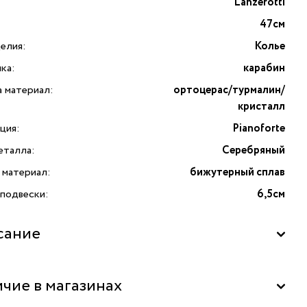
Lanzerotti
47см
елия:
Колье
ка:
карабин
а материал:
ортоцерас/турмалин/
кристалл
ция:
Pianoforte
еталла:
Серебряный
 материал:
бижутерный сплав
 подвески:
6,5см
сание
Pianoforte с ортоцерасом, турмалином и кристаллами —
чие в магазинах
ное украшение от итальянского бренда Lanzerotti,
е станет стильным акцентом вашего образа. Изделие