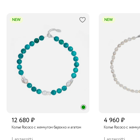
NEW
NEW
12 680 ₽
4 960 ₽
Колье Rococo с жемчугом барокко и агатом
Колье Rococo с жемчу
Lanzerotti
Lanzerotti