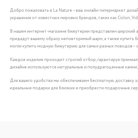
Добро пожаловать в La Nature – ваш онлайн-гипермаркет диза
украшения от известных мировых брендов, таких как Ciclon, Vidda, 
В нашем интернет-магазине бижутерии представлен широкий ас
придадут вашему образу неповторимый шарм, а также купить 
могли купить модную бижутерию для самых разных поводов – 
Каждое изделие проходит строгий отбор, гарантируя премиаль
дизайне используются натуральные и полудрагоценные камни,
Для вашего удобства мы обеспечиваем бесплатную доставку за
идеальные подарки для близких и приобрести подарочные сер