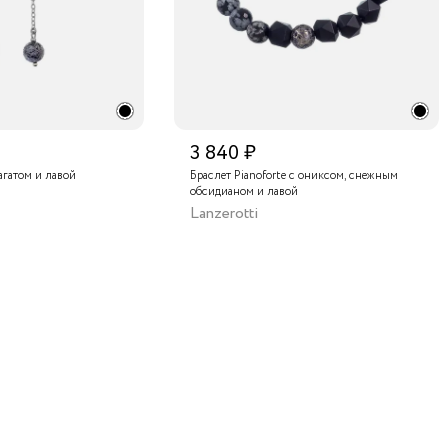
3 840 ₽
 агатом и лавой
Браслет Pianoforte с ониксом, снежным
обсидианом и лавой
Lanzerotti