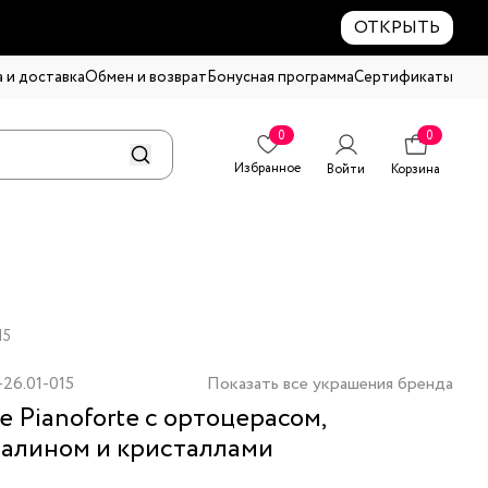
ОТКРЫТЬ
 и доставка
Обмен и возврат
Бонусная программа
Сертификаты
0
0
Избранное
Войти
Корзина
15
26.01-015
Показать все украшения бренда
е Pianoforte с ортоцерасом,
алином и кристаллами