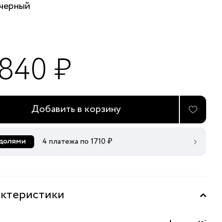
черный
 840 ₽
Добавить в корзину
4 платежа по
1710
₽
ктеристики