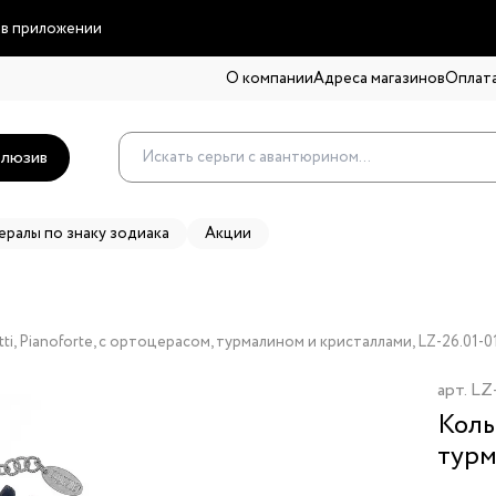
 в приложении
О компании
Адреса магазинов
Оплата
люзив
ералы по знаку зодиака
Акции
ti, Pianoforte, с ортоцерасом, турмалином и кристаллами, LZ-26.01-0
арт.
LZ-
Коль
турм