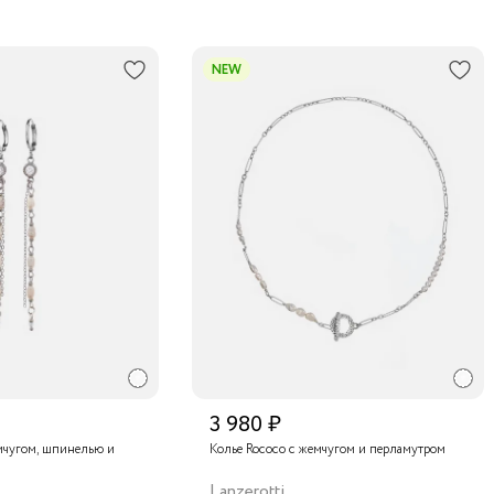
NEW
3 980 ₽
мчугом, шпинелью и
Колье Rococo с жемчугом и перламутром
Lanzerotti