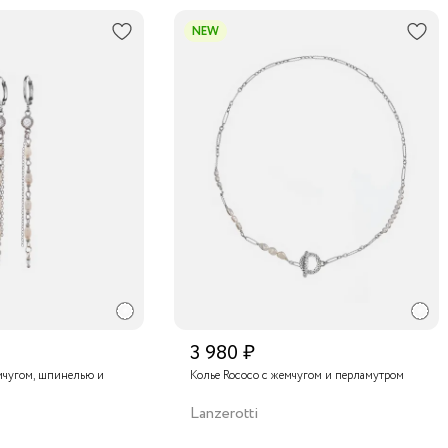
NEW
3 980 ₽
мчугом, шпинелью и
Колье Rococo с жемчугом и перламутром
Lanzerotti