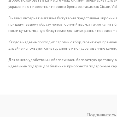
Добро пожаловать в La Nature – ваш онлайн-гипермаркет диза
украшения от известных мировых брендов, таких как Ciclon, Vidda, 
В нашем интернет-магазине бижутерии представлен широкий ас
придадут вашему образу неповторимый шарм, а также купить 
могли купить модную бижутерию для самых разных поводов – 
Каждое изделие проходит строгий отбор, гарантируя премиаль
дизайне используются натуральные и полудрагоценные камни,
Для вашего удобства мы обеспечиваем бесплатную доставку за
идеальные подарки для близких и приобрести подарочные сер
Подпишитесь н