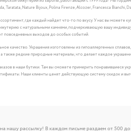
йнерской бижутерии из Европы, работающий с 1999 года! Мы горди
Taratata, Nature Bijoux, Polina Firenze, Alcozer, Francesca Bianchi, Da
сортимент, где каждый найдет что-то по вкусу. У нас вы можете к
бижутерию с натуральными камнями, подчеркивающую вашу индивид
от повседневных выходов до особых событий.
ное качество. Украшения изготовлены из гипоаллергенных сплавов,
 а также редкие природные материалы, что делает каждое украшен
казов в наши бутики. Там вы сможете примерить понравившиеся укр
тификаты. Наши клиенты ценят действующую систему скидок и выг
а нашу рассылку! В каждом письме раздаем от 500 до