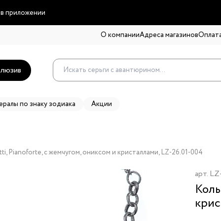
 в приложении
О компании
Адреса магазинов
Оплата
люзив
ералы по знаку зодиака
Акции
ti, Pianoforte, с жемчугом, ониксом и кристаллами, LZ-26.01-004
арт.
LZ
Коль
крис