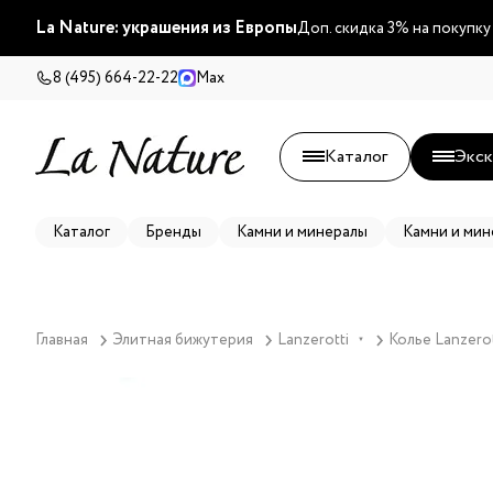
La Nature: украшения из Европы
Доп. скидка 3% на покупку
8 (495) 664-22-22
Max
Каталог
Экск
Каталог
Бренды
Камни и минералы
Камни и мин
Главная
Элитная бижутерия
Lanzerotti
Колье Lanzerot
▼