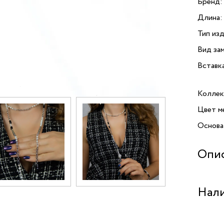
Бренд:
Длина:
Тип изд
Вид зам
Вставк
Коллек
Цвет м
Основа
Опи
Колье P
Нали
Lanzero
элеган
из выс