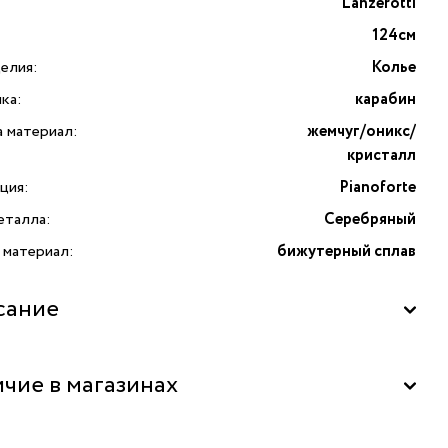
Lanzerotti
124см
елия:
Колье
ка:
карабин
а материал:
жемчуг/оникс/
кристалл
ция:
Pianoforte
еталла:
Серебряный
 материал:
бижутерный сплав
сание
ianoforte с жемчугом, ониксом и кристаллами от бренда
чие в магазинах
tti — это изысканное украшение, созданное для ценителей
тной итальянской бижутерии. Данная модель выполнена
ококачественного бижутерного сплава с благородным