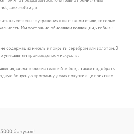
мся тем, что предлагаем исключительно премиальные
nsk, Lanzerotti и др.
упить качественные украшения в винтажном стиле, которые
уальность. Мы постоянно обновляем коллекции, чтобы вы
 не содержащих никель, и покрыты серебром или золотом. В
ие уникальным произведением искусства.
ашения, сделать окончательный выбор, а также подобрать
одную бонусную программу, делая покупки еще приятнее.
 5000 бонусов!