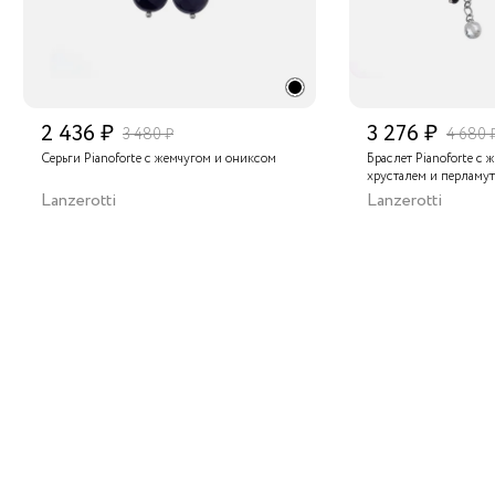
2 436 ₽
3 276 ₽
3 480 ₽
4 680 
Серьги Pianoforte с жемчугом и ониксом
Браслет Pianoforte с 
хрусталем и перламу
Lanzerotti
Lanzerotti