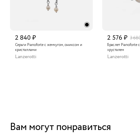
2 840 ₽
2 576 ₽
3 68
Серьги Pianoforte с жемчугом, ониксом и
Браслет Pianoforte 
кристаллами
хрусталем
Lanzerotti
Lanzerotti
Вам могут понравиться