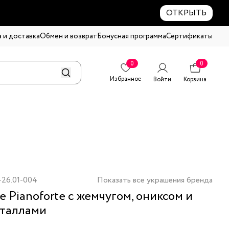
ОТКРЫТЬ
 и доставка
Обмен и возврат
Бонусная программа
Сертификаты
0
0
Избранное
Войти
Корзина
-26.01-004
Показать все украшения бренда
е Pianoforte с жемчугом, ониксом и
таллами