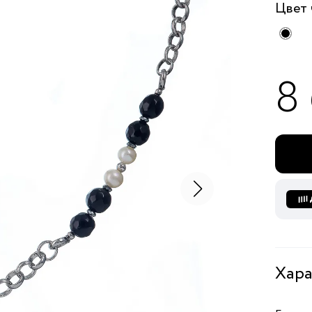
Цвет
8
Хара