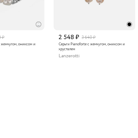
2 548 ₽
0 ₽
3 640 ₽
с жемчугом, ониксом и
Серьги Pianoforte с жемчугом, ониксом и
хрусталем
Lanzerotti