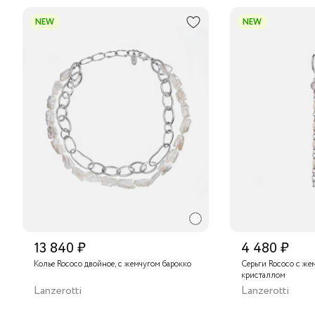
NEW
NEW
13 840 ₽
4 480 ₽
Колье Rococo двойное, с жемчугом барокко
Серьги Rococo с же
кристаллом
Lanzerotti
Lanzerotti