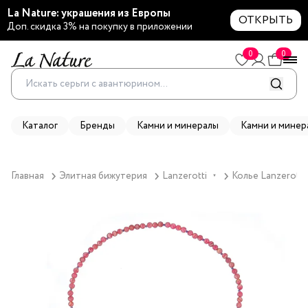
La Nature: украшения из Европы
ОТКРЫТЬ
Доп. скидка 3% на покупку в приложении
0
0
Каталог
Бренды
Камни и минералы
Камни и минер
Главная
Элитная бижутерия
Lanzerotti
Колье Lanzerotti
▼