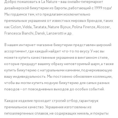
Добро пожаловать в La Nature – ваш онлайн-гипермаркет
дизайнерской бижутерии из Европы, работающий с 1999 года!
Мы гордимся тем, что предлагаем исключительно
премиальные украшения от известных мировых брендов, таких
как Ciclon, Vidda, Taratata, Nature Bijoux, Polina Firenze, Alcozer,
Francesca Bianchi, Dansk, Lanzerotti и др.
В нашем интернет-магазине бижутерии представлен широкий
ассортимент, где каждый найдет что-то по вкусу. У нас вы
можете купить качественные украшения в винтажном стиле,
которые придадут вашему образу неповторимый шарм, а также
купить бижутерию с натуральными камнями, подчеркивающую
вашу индивидуальность. Мы постоянно обновляем коллекции,
чтобы вы могли купить модную бижутерию для самых разных
поводов – от повседневных выходов до особых событий.
Каждое изделие проходит строгий отбор, гарантируя
премиальное качество. Украшения изготовлены из
гипоаллергенных сплавов, не содержащих никель, и покрыты