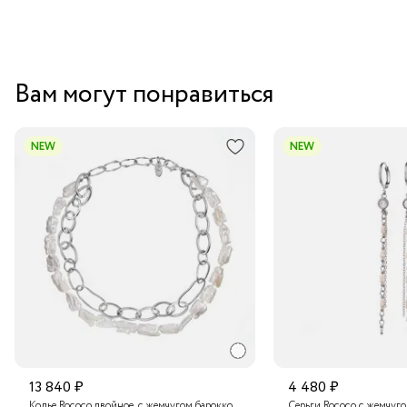
Вам могут понравиться
NEW
NEW
13 840 ₽
4 480 ₽
Колье Rococo двойное, с жемчугом барокко
Серьги Rococo с жемчуг