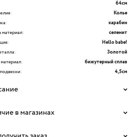
64см
елия:
Колье
ка:
карабин
а материал:
селенит
ция:
Hello babe!
еталла:
Золотой
 материал:
бижутерный сплав
 подвески:
4,5см
сание
Hello babe!» от итальянского бренда Lanzerotti станет
чие в магазинах
кцентом в вашем образе. Коллекция Hello babe! как
 ярких, разноцветных леденцов, нежно сверкает на
 и приглашает в теплое лето. Особое внимание
"La Nature" в ТЦ "Метрополис", Москва
получить заказ
вает вставка из селенита нежного светлого оттенка,