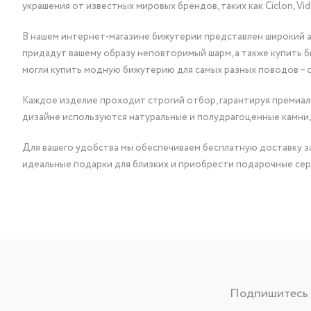
украшения от известных мировых брендов, таких как Ciclon, Vidda, 
В нашем интернет-магазине бижутерии представлен широкий ас
придадут вашему образу неповторимый шарм, а также купить 
могли купить модную бижутерию для самых разных поводов – 
Каждое изделие проходит строгий отбор, гарантируя премиаль
дизайне используются натуральные и полудрагоценные камни,
Для вашего удобства мы обеспечиваем бесплатную доставку за
идеальные подарки для близких и приобрести подарочные сер
Подпишитесь н