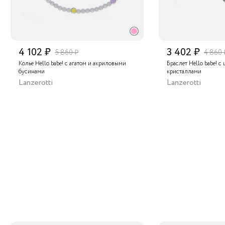
4 102 ₽
3 402 ₽
5 860 ₽
4 860 
Колье Hello babe! с агатом и акриловыми
Браслет Hello babe! с
бусинами
кристаллами
Lanzerotti
Lanzerotti