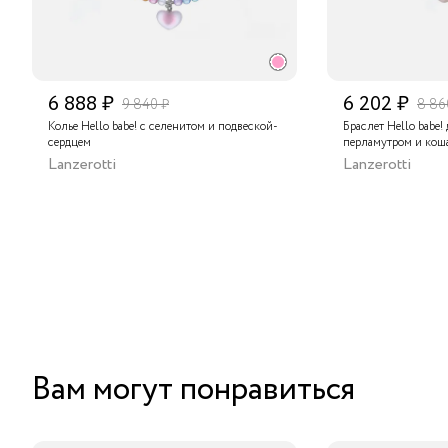
6 888 ₽
6 202 ₽
9 840 ₽
8 86
Колье Hello babe! с селенитом и подвеской-
Браслет Hello babe!
сердцем
перламутром и кош
Lanzerotti
Lanzerotti
Вам могут понравиться