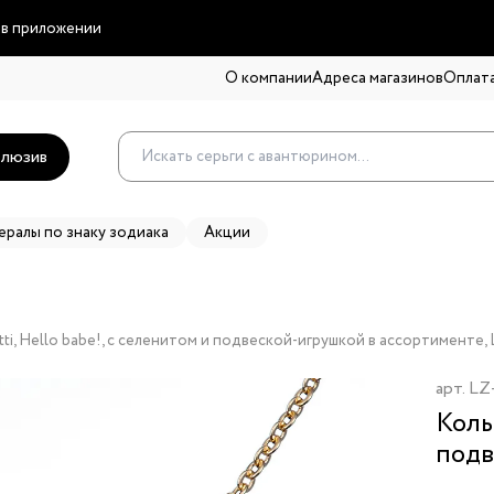
 в приложении
О компании
Адреса магазинов
Оплата
люзив
ералы по знаку зодиака
Акции
ti, Hello babe!, с селенитом и подвеской-игрушкой в ассортименте, 
арт.
LZ-
Коль
подв