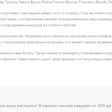
Taratata, Nature Bijoux, Polina Firenze, Alcozer, Francesca Bianchi, Da
сортимент, где каждый найдет что-то по вкусу. У нас вы можете к
бижутерию с натуральными камнями, подчеркивающую вашу индивид
от повседневных выходов до особых событий.
ное качество. Украшения изготовлены из гипоаллергенных сплавов,
 а также редкие природные материалы, что делает каждое украшен
казов в наши бутики. Там вы сможете примерить понравившиеся укр
тификаты. Наши клиенты ценят действующую систему скидок и выг
а нашу рассылку! В каждом письме раздаем от 500 до