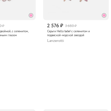
2 576 ₽
0 ₽
3 680 ₽
 двойной, с селенитом,
Серьги Hello babe! с селенитом и
ачьим глазом
подвеской-морской звездой
Lanzerotti