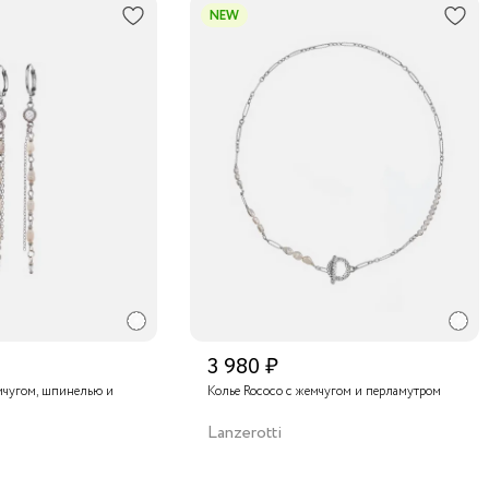
NEW
3 980 ₽
мчугом, шпинелью и
Колье Rococo с жемчугом и перламутром
Lanzerotti