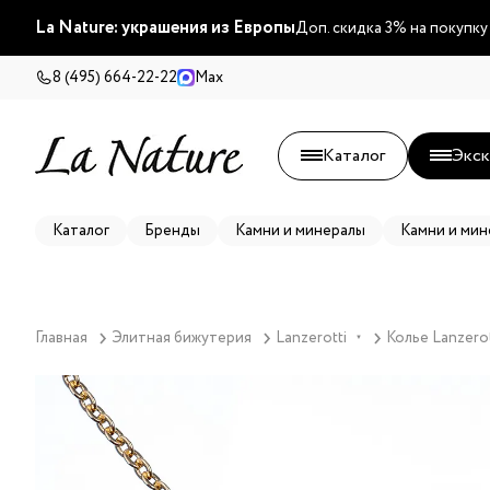
La Nature: украшения из Европы
Доп. скидка 3% на покупку
8 (495) 664-22-22
Max
Каталог
Экск
Каталог
Бренды
Камни и минералы
Камни и мин
Главная
Элитная бижутерия
Lanzerotti
Колье Lanzerot
▼