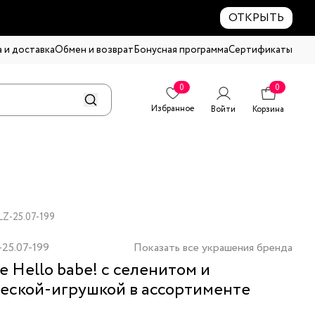
ОТКРЫТЬ
 и доставка
Обмен и возврат
Бонусная программа
Сертификаты
0
0
Избранное
Войти
Корзина
LZ-25.07-199
25.07-199
Показать все украшения бренда
е Hello babe! с селенитом и
еской-игрушкой в ассортименте