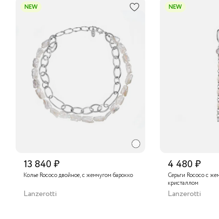
NEW
NEW
13 840 ₽
4 480 ₽
Колье Rococo двойное, с жемчугом барокко
Серьги Rococo с же
кристаллом
Lanzerotti
Lanzerotti