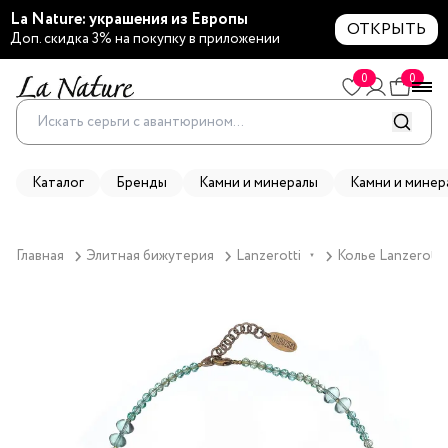
La Nature: украшения из Европы
ОТКРЫТЬ
Доп. скидка 3% на покупку в приложении
0
0
Каталог
Бренды
Камни и минералы
Камни и минер
Главная
Элитная бижутерия
Lanzerotti
Колье Lanzerotti
▼