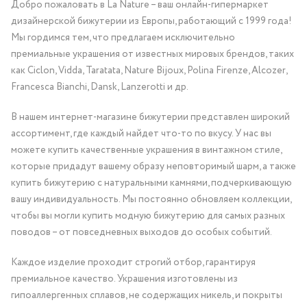
Добро пожаловать в La Nature – ваш онлайн-гипермаркет
дизайнерской бижутерии из Европы, работающий с 1999 года!
Мы гордимся тем, что предлагаем исключительно
премиальные украшения от известных мировых брендов, таких
как Ciclon, Vidda, Taratata, Nature Bijoux, Polina Firenze, Alcozer,
Francesca Bianchi, Dansk, Lanzerotti и др.
В нашем интернет-магазине бижутерии представлен широкий
ассортимент, где каждый найдет что-то по вкусу. У нас вы
можете купить качественные украшения в винтажном стиле,
которые придадут вашему образу неповторимый шарм, а также
купить бижутерию с натуральными камнями, подчеркивающую
вашу индивидуальность. Мы постоянно обновляем коллекции,
чтобы вы могли купить модную бижутерию для самых разных
поводов – от повседневных выходов до особых событий.
Каждое изделие проходит строгий отбор, гарантируя
премиальное качество. Украшения изготовлены из
гипоаллергенных сплавов, не содержащих никель, и покрыты