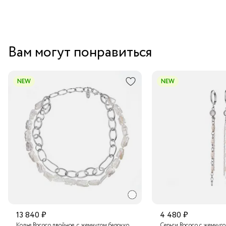
Вам могут понравиться
NEW
NEW
13 840 ₽
4 480 ₽
Колье Rococo двойное, с жемчугом барокко
Серьги Rococo с жемчуг